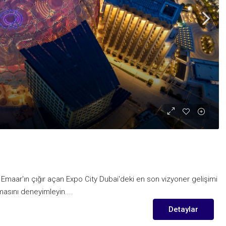
Emaar'ın çığır açan Expo City Dubai'deki en son vizyoner gelişimi
asını deneyimleyin....
Detaylar