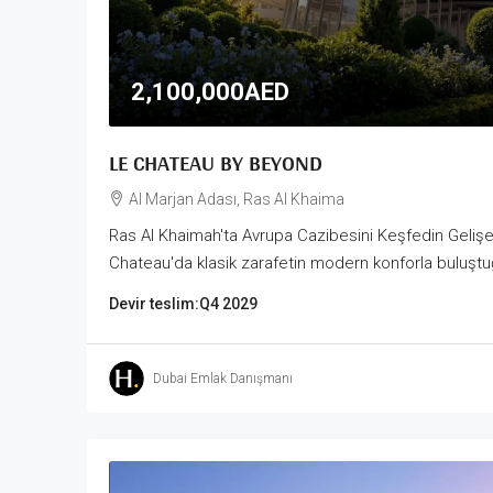
2,100,000AED
LE CHATEAU BY BEYOND
Al Marjan Adası, Ras Al Khaima
Ras Al Khaimah'ta Avrupa Cazibesini Keşfedin Gelişen
Chateau'da klasik zarafetin modern konforla buluştu
Devir teslim:
Q4 2029
Dubai Emlak Danışmanı