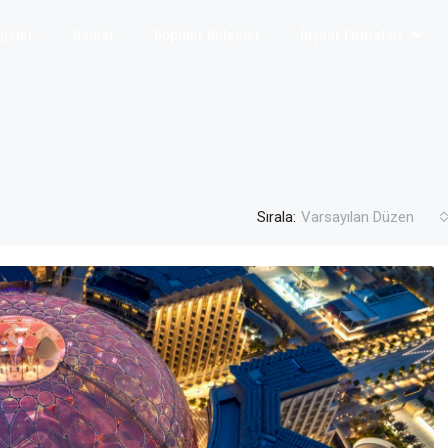
ojeler
Ilanlar
Popüler Bölgeler
İnşaat Firmaları
Sırala:
Varsayılan Düzen