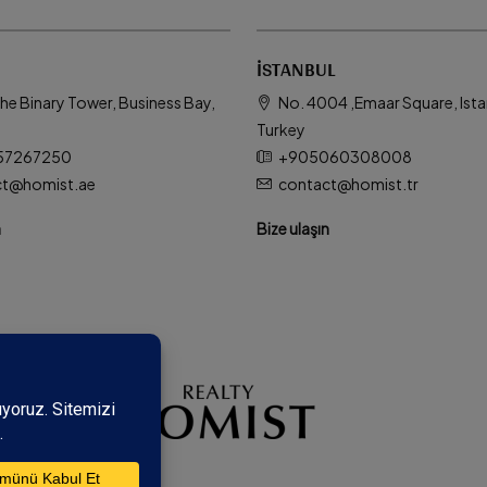
İSTANBUL
he Binary Tower, Business Bay,
No. 4004 ,Emaar Square, Ista
Turkey
57267250
+905060308008
ct@homist.ae
contact@homist.tr
n
Bize ulaşın