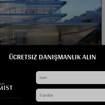
ÜCRETSIZ DANIŞMANLIK ALIN
 Royal olarak da bilinen LEOS Royal, LEOS Developments
k konumlandırılmış yeni nesil bir lüks...
Detaylar