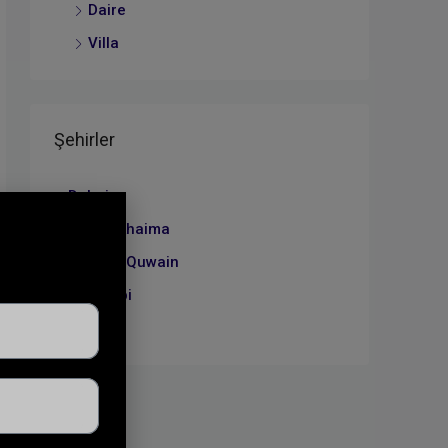
Daire
Villa
Şehirler
Dubai
Ras Al Khaima
Umm Al Quwain
Abu Dabi
Sharjah