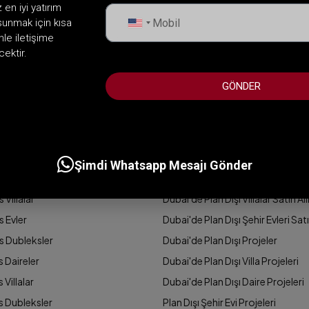
en iyi yatırım
sunmak için kısa
United
nle iletişime
States
ektir.
+1
GÖNDER
LKLER
PLAN DIŞI PROJELER
Şimdi Whatsapp Mesajı Gönder
s Daireler
Dubai'de Plan Dışı Daireler Satın A
 Villalar
Dubai'de Plan Dışı Villalar Satın Al
s Evler
Dubai'de Plan Dışı Şehir Evleri Satı
ks Dubleksler
Dubai'de Plan Dışı Projeler
s Daireler
Dubai'de Plan Dışı Villa Projeleri
 Villalar
Dubai'de Plan Dışı Daire Projeleri
ks Dubleksler
Plan Dışı Şehir Evi Projeleri