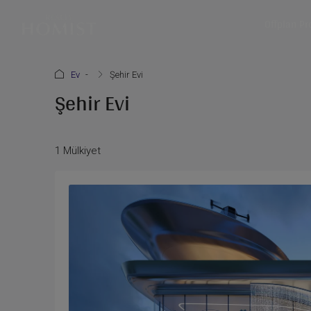
Offplan Pr
Ev
Şehir Evi
Şehir Evi
1 Mülkiyet