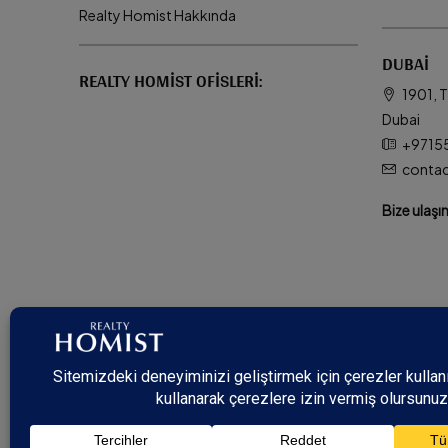
Realty Homist Hakkında
DUBAI
REALTY HOMIST OFISLERI:
1901, T
Dubai
+9715
conta
Bize ulaşı
© Realty Homist - All rights reserved. 2026