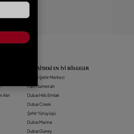
DUBAI'DEKI EN İYI BÖLGELER
lın
Dubai Şehir Merkezi
ın
Palm Jumeirah
n Alın
Dubai Hills Emlak
Dubai Creek
Şehir Yürüyüşü
Dubai Marina
Dubai Güney