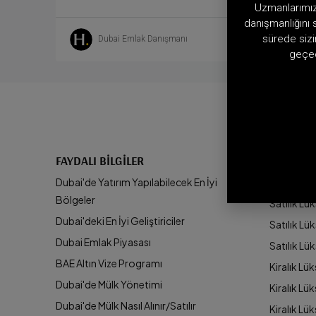
Uzmanlarımız 
danışmanlığını 
sürede sizi
Dubai Emlak Danışmanı
geçec
FAYDALI BILGILER
LÜKS MÜ
Dubai'de Yatırım Yapılabilecek En İyi
Satılık Lük
Bölgeler
Satılık Lüks
Dubai'deki En İyi Geliştiriciler
Satılık Lük
Dubai Emlak Piyasası
Satılık Lü
BAE Altın Vize Programı
Kiralık Lük
Dubai'de Mülk Yönetimi
Kiralık Lüks
Dubai'de Mülk Nasıl Alınır/Satılır
Kiralık Lü