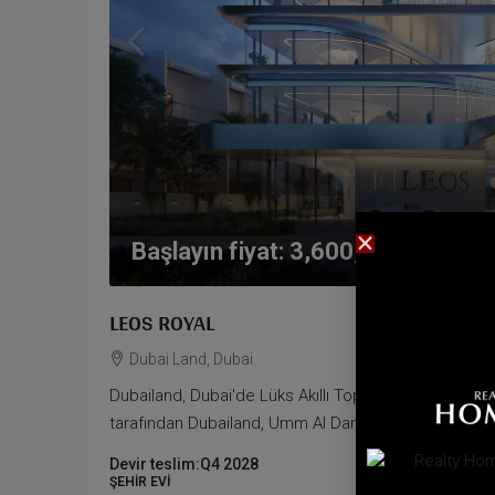
Başlayın fiyat:
3,600,000AED
LEOS ROYAL
Dubai Land, Dubai
Dubailand, Dubai'de Lüks Akıllı Topluluk Greenwood
tarafından Dubailand, Umm Al Daman'da stratejik olara
Devir teslim:
Q4 2028
ŞEHIR EVI