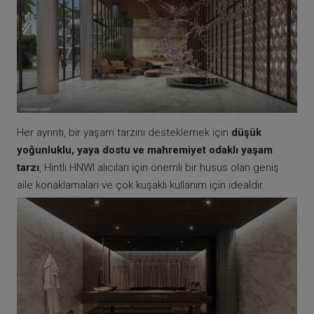
Her ayrıntı, bir yaşam tarzını desteklemek için
düşük
yoğunluklu, yaya dostu ve mahremiyet odaklı yaşam
tarzı
, Hintli HNWI alıcıları için önemli bir husus olan geniş
aile konaklamaları ve çok kuşaklı kullanım için idealdir.