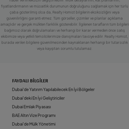
haber verilmeksizin değiştirilebilir. Mülk detaylarının, kat planlarının,
fiyatlandırmanın ve müsaitlik durumunun doğruluğunu sağlamak için her türlü
çaba gösterilmiş olsa da, Realty Homist bilgilerin eksiksizliğini veya
güvenilirliğini garanti etmez. Tüm görseller, çizimler ve planlar açıklama
amaçlıdır ve gerçek mülkten farklılık gösterebilir. İlgilenen tarafların tüm bilgileri
bağımsız olarak doğrulamaları ve herhangi bir karar vermeden önce satış
ekibimize veya yetkili temsilcilerimize danışmaları tavsiye edilir. Realty Homist,
burada verilen bilgilere güvenilmesinden kaynaklanan herhangi bir tutarsızlık
veya kayıptan sorumlu tutulamaz.
FAYDALI BILGILER
Dubai'de Yatırım Yapılabilecek En İyi Bölgeler
Dubai'deki En İyi Geliştiriciler
Dubai Emlak Piyasası
BAE Altın Vize Programı
Dubai'de Mülk Yönetimi