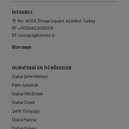
İSTANBUL
No. 4004 ,Emaar Square, Istanbul, Turkey
+905060308008
contact@homist.tr
Bize ulaşın
DUBAI'DEKI EN İYI BÖLGELER
Dubai Şehir Merkezi
Palm Jumeirah
Dubai Hills Emlak
Dubai Creek
Şehir Yürüyüşü
Dubai Marina
Dubai Güney