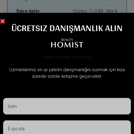
Daire tipler
Stüdyo, 1~3 BR, Villa &
Konak
ÜCRETSIZ DANIŞMANLIK ALIN
Peşinat
10%
Ödeme Planı
30-70
Teslim Tarihi
Q3 2027
Uzmanlarımız en iyi yatırım danışmanlığını sunmak için kısa
sürede sizinle iletişime geçecektir.
ÖZELLIKLER
24x7 Güvenlik
İklimlendirme
Barbekü