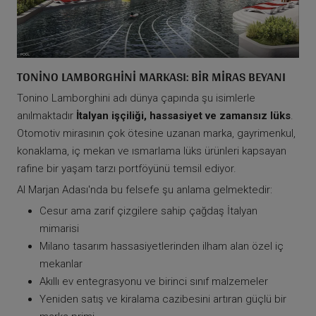
TONINO LAMBORGHINI MARKASI: BIR MIRAS BEYANI
Tonino Lamborghini adı dünya çapında şu isimlerle
anılmaktadır
İtalyan işçiliği, hassasiyet ve zamansız lüks
.
Otomotiv mirasının çok ötesine uzanan marka, gayrimenkul,
konaklama, iç mekan ve ısmarlama lüks ürünleri kapsayan
rafine bir yaşam tarzı portföyünü temsil ediyor.
Al Marjan Adası'nda bu felsefe şu anlama gelmektedir:
Cesur ama zarif çizgilere sahip çağdaş İtalyan
mimarisi
Milano tasarım hassasiyetlerinden ilham alan özel iç
mekanlar
Akıllı ev entegrasyonu ve birinci sınıf malzemeler
Yeniden satış ve kiralama cazibesini artıran güçlü bir