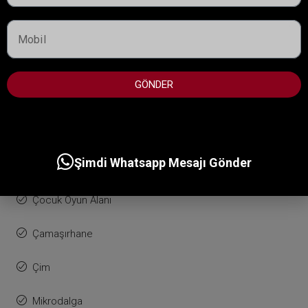
Bisiklet Parkurları
Kurutucu
GÖNDER
Spor Salonu
Kapalı Otopark
Şimdi Whatsapp Mesajı Gönder
Koşu Parkurları
Çocuk Oyun Alanı
Çamaşırhane
Çim
Mikrodalga