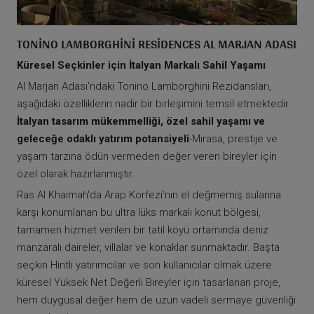
TONINO LAMBORGHINI RESIDENCES AL MARJAN ADASI
Küresel Seçkinler için İtalyan Markalı Sahil Yaşamı
Al Marjan Adası'ndaki Tonino Lamborghini Rezidansları,
aşağıdaki özelliklerin nadir bir birleşimini temsil etmektedir
İtalyan tasarım mükemmelliği, özel sahil yaşamı ve
geleceğe odaklı yatırım potansiyeli
-Mirasa, prestije ve
yaşam tarzına ödün vermeden değer veren bireyler için
özel olarak hazırlanmıştır.
Ras Al Khaimah'da Arap Körfezi'nin el değmemiş sularına
karşı konumlanan bu ultra lüks markalı konut bölgesi,
tamamen hizmet verilen bir tatil köyü ortamında deniz
manzaralı daireler, villalar ve konaklar sunmaktadır. Başta
seçkin Hintli yatırımcılar ve son kullanıcılar olmak üzere
küresel Yüksek Net Değerli Bireyler için tasarlanan proje,
hem duygusal değer hem de uzun vadeli sermaye güvenliği