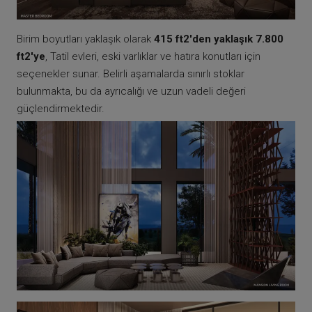
Birim boyutları yaklaşık olarak
415 ft2'den yaklaşık 7.800
ft2'ye
, Tatil evleri, eski varlıklar ve hatıra konutları için
seçenekler sunar. Belirli aşamalarda sınırlı stoklar
bulunmakta, bu da ayrıcalığı ve uzun vadeli değeri
güçlendirmektedir.