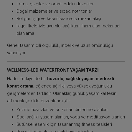
Temiz çizgiler ve orantı odaklı düzenler
Doğal malzemeler ve sıcak, nötr tonlar
Bol gün ışığı ve kesintisiz iç-dış mekan akışı
Ikigai ilkeleriyle uyumlu, sağlıktan ilham alan mekansal
planlama
Genel tasarım dili ölçülülük, incelik ve uzun ömürlülüğü
yansıtıyor.
WELLNESS-LED WATERFRONT YAŞAM TARZI
Hado, Türkiye'de bir
huzurlu, sağlıklı yaşam merkezli
konut ortamı
, eğlence ağırlıklı veya yüksek yoğunluklu
gelişmelerden farklıdır. Olanaklar, günlük yaşam kalitesini
artıracak şekilde düzenlenmiştir:
Yüzme havuzları ve su kenarı dinlenme alanları
Spa, sağlıklı yaşam alanları, yoga ve meditasyon alanları
Bütünsel esenlik için tasarlanmış fitness tesisleri
Peyzajlı bahçeler ve açık hava salonları