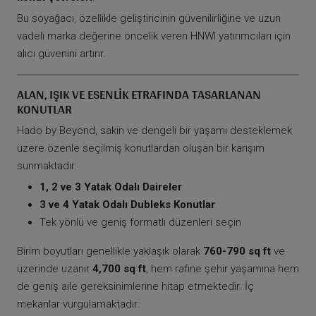
Bu soyağacı, özellikle geliştiricinin güvenilirliğine ve uzun
vadeli marka değerine öncelik veren HNWI yatırımcıları için
alıcı güvenini artırır.
ALAN, IŞIK VE ESENLIK ETRAFINDA TASARLANAN
KONUTLAR
Hado by Beyond, sakin ve dengeli bir yaşamı desteklemek
üzere özenle seçilmiş konutlardan oluşan bir karışım
sunmaktadır:
1, 2 ve 3 Yatak Odalı Daireler
3 ve 4 Yatak Odalı Dubleks Konutlar
Tek yönlü ve geniş formatlı düzenleri seçin
Birim boyutları genellikle yaklaşık olarak
760-790 sq ft
ve
üzerinde uzanır
4,700 sq ft
, hem rafine şehir yaşamına hem
de geniş aile gereksinimlerine hitap etmektedir. İç
mekanlar vurgulamaktadır: