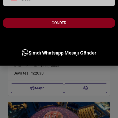
United
States
+1
GÖNDER
Başlayın fiyat:
2,210,000AED
Şimdi Whatsapp Mesajı Gönder
FIOR BY EMAAR
Mina Rashid Yachts, Dubai
Devir teslim:
2030
Arayın