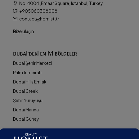
No. 4004 ,Emaar Square, Istanbul, Turkey
+905060308008
contact@homist.tr
Bize ulaşın
DUBAI'DEKI EN İYI BÖLGELER
Dubai Şehir Merkezi
Palm Jumeirah
Dubai Hills Emlak
Dubai Creek
Şehir Yürüyüşü
Dubai Marina
Dubai Güney