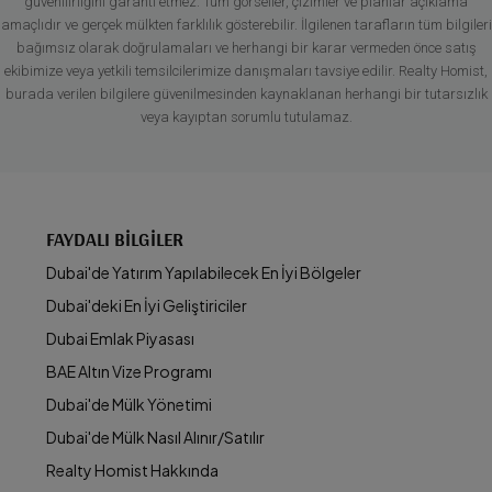
güvenilirliğini garanti etmez. Tüm görseller, çizimler ve planlar açıklama
amaçlıdır ve gerçek mülkten farklılık gösterebilir. İlgilenen tarafların tüm bilgileri
bağımsız olarak doğrulamaları ve herhangi bir karar vermeden önce satış
ekibimize veya yetkili temsilcilerimize danışmaları tavsiye edilir. Realty Homist,
burada verilen bilgilere güvenilmesinden kaynaklanan herhangi bir tutarsızlık
veya kayıptan sorumlu tutulamaz.
FAYDALI BILGILER
Dubai'de Yatırım Yapılabilecek En İyi Bölgeler
Dubai'deki En İyi Geliştiriciler
Dubai Emlak Piyasası
BAE Altın Vize Programı
Dubai'de Mülk Yönetimi
Dubai'de Mülk Nasıl Alınır/Satılır
Realty Homist Hakkında