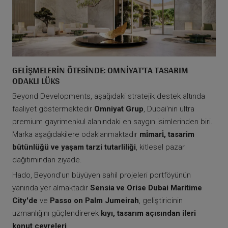
GELIŞMELERIN ÖTESINDE: OMNIYAT'TA TASARIM
ODAKLI LÜKS
Beyond Developments, aşağıdaki stratejik destek altında
faaliyet göstermektedir
Omniyat Grup
, Dubai'nin ultra
premium gayrimenkul alanındaki en saygın isimlerinden biri.
Marka aşağıdakilere odaklanmaktadır
mi̇mari̇, tasarim
bütünlüğü ve yaşam tarzi tutarliliği
, kitlesel pazar
dağıtımından ziyade.
Hado, Beyond'un büyüyen sahil projeleri portföyünün
yanında yer almaktadır
Sensia ve Orise Dubai Maritime
City'de
ve
Passo on Palm Jumeirah
, geliştiricinin
uzmanlığını güçlendirerek
kıyı, tasarım açısından ileri
konut çevreleri
.