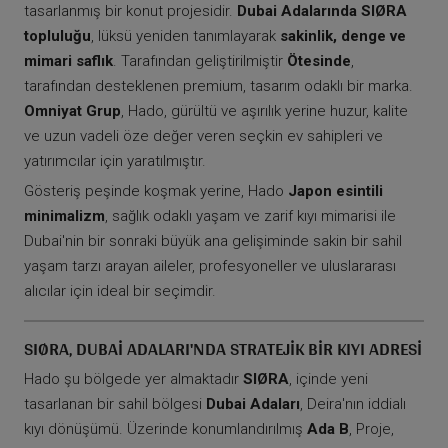
tasarlanmış bir konut projesidir.
Dubai Adalarında SIØRA
topluluğu
, lüksü yeniden tanımlayarak
sakinlik, denge ve
mimari saflık
. Tarafından geliştirilmiştir
Ötesinde
,
tarafından desteklenen premium, tasarım odaklı bir marka.
Omniyat Grup
, Hado, gürültü ve aşırılık yerine huzur, kalite
ve uzun vadeli öze değer veren seçkin ev sahipleri ve
yatırımcılar için yaratılmıştır.
Gösteriş peşinde koşmak yerine, Hado
Japon esintili
minimalizm
, sağlık odaklı yaşam ve zarif kıyı mimarisi ile
Dubai'nin bir sonraki büyük ana gelişiminde sakin bir sahil
yaşam tarzı arayan aileler, profesyoneller ve uluslararası
alıcılar için ideal bir seçimdir.
SIØRA, DUBAI ADALARI'NDA STRATEJIK BIR KIYI ADRESI
Hado şu bölgede yer almaktadır
SIØRA
, içinde yeni
tasarlanan bir sahil bölgesi
Dubai Adaları
, Deira'nın iddialı
kıyı dönüşümü. Üzerinde konumlandırılmış
Ada B
, Proje,