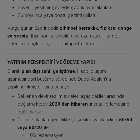
Güvenli, yeşil bir çevrede çocuk oyun alanları
Su boyunca yaya dostu gezinti yolları
Vurgu şunun üzerindedir
zihinsel berraklık, fiziksel denge
ve sessiz lüks
, son kullanıcılara ve uzun süreli ikamet
edenlere güçlü bir şekilde hitap etmektedir.
YATIRIM PERSPEKTIFI VE ÖDEME YAPISI
Olarak
plan dışı sahil geliştirme
, Hado, oluşum
aşamasındaki büyüme sürecinde Dubai Adaları'na
yapılandırılmış bir giriş sunuyor:
Beklenen devir teslim süreleri aşağıdakiler arasında
değişmektedir
2029'dan itibaren
, inşaat ilerlemesine
bağlı olarak
Ödeme planları genellikle şu şekilde yapılandırılır
50/50
veya 80/20
, ile:
10% rezervasyon