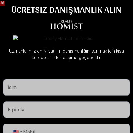
ÜCRETSIZ DANIŞMANLIK ALIN
Yıkayıcı
Su Kıyısı
WiFi
Pencere Kaplamaları
Uzmanlarımız en iyi yatırım danışmanlığını sunmak için kısa
sürede sizinle iletişime geçecektir.
BENZER İLANLAR