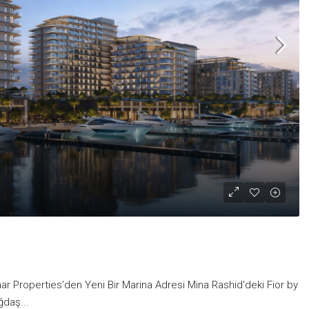
ar Properties'den Yeni Bir Marina Adresi Mina Rashid'deki Fior by
ğdaş...