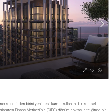
rkezlerinden birini yeni nesil karma kullanımlı bir kentsel
lararası Finans Merkezi'nin (DIFC) dönüm noktası niteliğinde bir