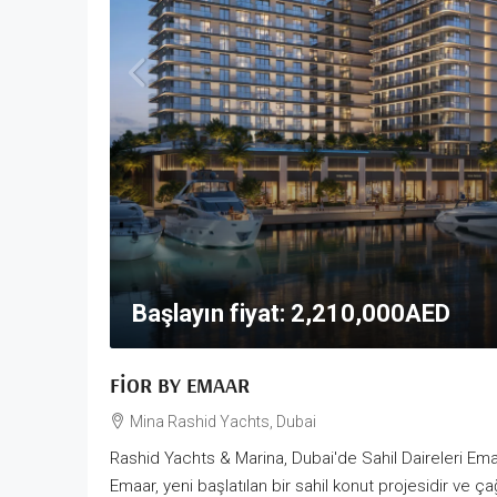
Başlayın fiyat:
2,210,000AED
FIOR BY EMAAR
Mina Rashid Yachts, Dubai
Rashid Yachts & Marina, Dubai'de Sahil Daireleri Ema
Emaar, yeni başlatılan bir sahil konut projesidir ve ça