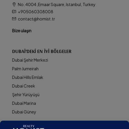
No. 4004 ,Emaar Square, Istanbul, Turkey
+905060308008
contact@homist.tr
Bize ulaşın
DUBAI'DEKI EN İYI BÖLGELER
Dubai Şehir Merkezi
Palm Jumeirah
Dubai Hills Emlak
Dubai Creek
Şehir Yürüyüşü
Dubai Marina
Dubai Güney