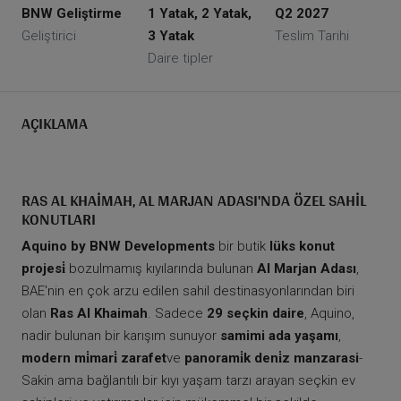
BNW Geliştirme
1 Yatak, 2 Yatak,
Q2 2027
Geliştirici
3 Yatak
Teslim Tarihi
Daire tipler
AÇIKLAMA
RAS AL KHAIMAH, AL MARJAN ADASI'NDA ÖZEL SAHIL
KONUTLARI
Aquino by BNW Developments
bir butik
lüks konut
projesi̇
bozulmamış kıyılarında bulunan
Al Marjan Adası
,
BAE'nin en çok arzu edilen sahil destinasyonlarından biri
olan
Ras Al Khaimah
. Sadece
29 seçkin daire
, Aquino,
nadir bulunan bir karışım sunuyor
samimi ada yaşamı
,
modern mi̇mari̇ zarafet
ve
panorami̇k deni̇z manzarasi
-
Sakin ama bağlantılı bir kıyı yaşam tarzı arayan seçkin ev