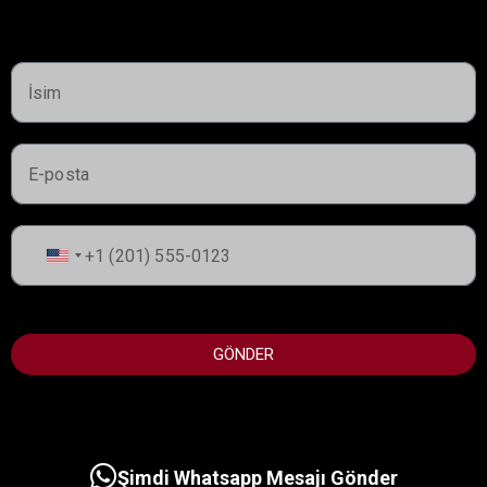
United
States
+1
GÖNDER
2,100,000AED
LE CHATEAU BY BEYOND
Al Marjan Adası, Ras Al Khaima
Şimdi Whatsapp Mesajı Gönder
Devir teslim:
Q4 2029