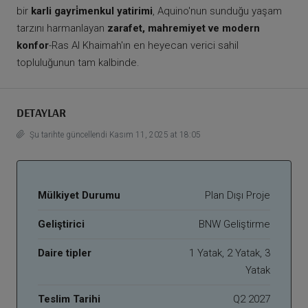
bir
karli gayri̇menkul yatirimi
, Aquino'nun sunduğu yaşam
tarzını harmanlayan
zarafet, mahremiyet ve modern
konfor
-Ras Al Khaimah'ın en heyecan verici sahil
topluluğunun tam kalbinde.
DETAYLAR
Şu tarihte güncellendi Kasım 11, 2025 at 18:05
Mülkiyet Durumu
Plan Dışı Proje
Geliştirici
BNW Geliştirme
Daire tipler
1 Yatak, 2 Yatak, 3
Yatak
Teslim Tarihi
Q2 2027