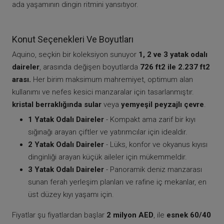
ada yaşamının dingin ritmini yansıtıyor.
Konut Seçenekleri Ve Boyutları
Aquino, seçkin bir koleksiyon sunuyor
1, 2 ve 3 yatak odalı
daireler
, arasında değişen boyutlarda
726 ft2 ile 2.237 ft2
arası.
Her birim maksimum mahremiyet, optimum alan
kullanımı ve nefes kesici manzaralar için tasarlanmıştır.
kristal berraklığında sular
veya
yemyeşil peyzajlı çevre
.
1 Yatak Odalı Daireler
- Kompakt ama zarif bir kıyı
sığınağı arayan çiftler ve yatırımcılar için idealdir.
2 Yatak Odalı Daireler
- Lüks, konfor ve okyanus kıyısı
dinginliği arayan küçük aileler için mükemmeldir.
3 Yatak Odalı Daireler
- Panoramik deniz manzarası
sunan ferah yerleşim planları ve rafine iç mekanlar, en
üst düzey kıyı yaşamı için.
Fiyatlar şu fiyatlardan başlar
2 milyon AED
, ile
esnek 60/40