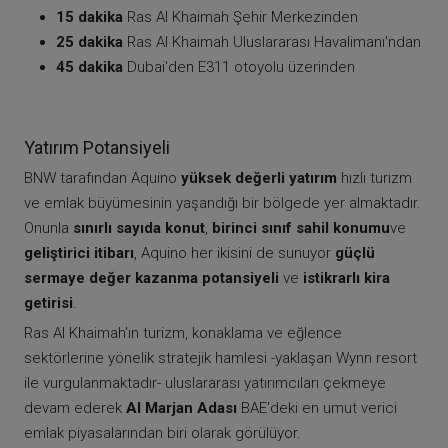
15 dakika
Ras Al Khaimah Şehir Merkezinden
25 dakika
Ras Al Khaimah Uluslararası Havalimanı'ndan
45 dakika
Dubai'den E311 otoyolu üzerinden
Yatırım Potansiyeli
BNW tarafından Aquino
yüksek değerli yatırım
hızlı turizm
ve emlak büyümesinin yaşandığı bir bölgede yer almaktadır.
Onunla
sınırlı sayıda konut
,
birinci sınıf sahil konumu
ve
geliştirici itibarı
, Aquino her ikisini de sunuyor
güçlü
sermaye değer kazanma potansiyeli
ve
istikrarlı kira
getirisi
.
Ras Al Khaimah'ın turizm, konaklama ve eğlence
sektörlerine yönelik stratejik hamlesi -yaklaşan Wynn resort
ile vurgulanmaktadır- uluslararası yatırımcıları çekmeye
devam ederek
Al Marjan Adası
BAE'deki en umut verici
emlak piyasalarından biri olarak görülüyor.