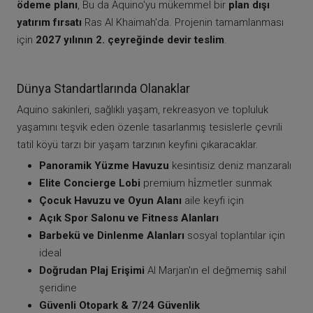
ödeme planı
, Bu da Aquino'yu mükemmel bir
plan dışı
yatırım fırsatı
Ras Al Khaimah'da. Projenin tamamlanması
için
2027 yılının 2. çeyreğinde devir teslim
.
Dünya Standartlarında Olanaklar
Aquino sakinleri, sağlıklı yaşam, rekreasyon ve topluluk
yaşamını teşvik eden özenle tasarlanmış tesislerle çevrili
tatil köyü tarzı bir yaşam tarzının keyfini çıkaracaklar.
Panoramik Yüzme Havuzu
kesintisiz deniz manzaralı
Elite Concierge Lobi
premium hi̇zmetler sunmak
Çocuk Havuzu ve Oyun Alanı
aile keyfi için
Açık Spor Salonu ve Fitness Alanları
Barbekü ve Dinlenme Alanları
sosyal toplantılar için
ideal
Doğrudan Plaj Erişimi
Al Marjan'ın el değmemiş sahil
şeridine
Güvenli Otopark & 7/24 Güvenlik