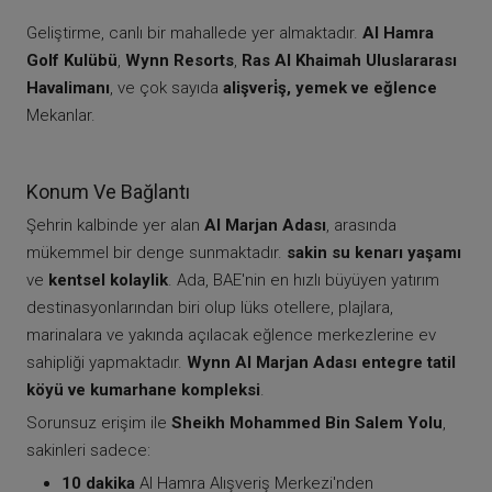
Geliştirme, canlı bir mahallede yer almaktadır.
Al Hamra
Golf Kulübü
,
Wynn Resorts
,
Ras Al Khaimah Uluslararası
Havalimanı
, ve çok sayıda
alişveri̇ş, yemek ve eğlence
Mekanlar.
Konum Ve Bağlantı
Şehrin kalbinde yer alan
Al Marjan Adası
, arasında
mükemmel bir denge sunmaktadır.
sakin su kenarı yaşamı
ve
kentsel kolaylik
. Ada, BAE'nin en hızlı büyüyen yatırım
destinasyonlarından biri olup lüks otellere, plajlara,
marinalara ve yakında açılacak eğlence merkezlerine ev
sahipliği yapmaktadır.
Wynn Al Marjan Adası entegre tatil
köyü ve kumarhane kompleksi
.
Sorunsuz erişim ile
Sheikh Mohammed Bin Salem Yolu
,
sakinleri sadece:
10 dakika
Al Hamra Alışveriş Merkezi'nden