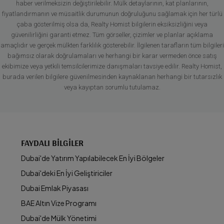
haber verilmeksizin değiştirilebilir. Mülk detaylarının, kat planlarının,
fiyatlandırmanın ve müsaitlik durumunun doğruluğunu sağlamak için her türlü
çaba gösterilmiş olsa da, Realty Homist bilgilerin eksiksizliğini veya
güvenilirliğini garanti etmez. Tüm görseller, çizimler ve planlar açıklama
amaçlıdır ve gerçek mülkten farklılık gösterebilir. İlgilenen tarafların tüm bilgileri
bağımsız olarak doğrulamaları ve herhangi bir karar vermeden önce satış
ekibimize veya yetkili temsilcilerimize danışmaları tavsiye edilir. Realty Homist,
burada verilen bilgilere güvenilmesinden kaynaklanan herhangi bir tutarsızlık
veya kayıptan sorumlu tutulamaz.
FAYDALI BILGILER
Dubai'de Yatırım Yapılabilecek En İyi Bölgeler
Dubai'deki En İyi Geliştiriciler
Dubai Emlak Piyasası
BAE Altın Vize Programı
Dubai'de Mülk Yönetimi