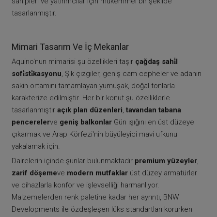
sahipleri ve yatırımcılar için mükemmel bir şekilde
tasarlanmıştır.
Mimari Tasarım Ve İç Mekanlar
Aquino'nun mimarisi şu özellikleri taşır
çağdaş sahi̇l
sofi̇sti̇kasyonu
, Şık çizgiler, geniş cam cepheler ve adanın
sakin ortamını tamamlayan yumuşak, doğal tonlarla
karakterize edilmiştir. Her bir konut şu özelliklerle
tasarlanmıştır
açık plan düzenleri
,
tavandan tabana
pencereler
ve
geniş balkonlar
Gün ışığını en üst düzeye
çıkarmak ve Arap Körfezi'nin büyüleyici mavi ufkunu
yakalamak için.
Dairelerin içinde şunlar bulunmaktadır
premium yüzeyler
,
zarif döşeme
ve
modern mutfaklar
üst düzey armatürler
ve cihazlarla konfor ve işlevselliği harmanlıyor.
Malzemelerden renk paletine kadar her ayrıntı, BNW
Developments ile özdeşleşen lüks standartları korurken