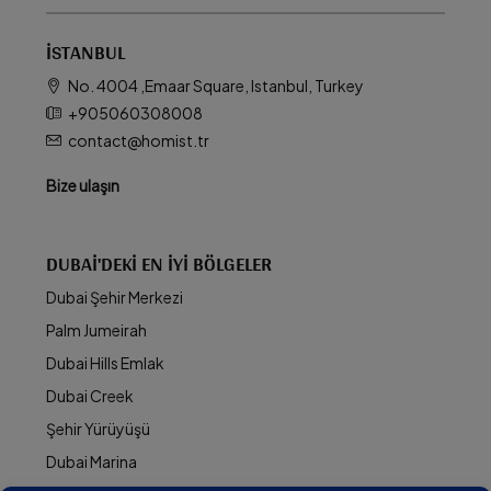
İSTANBUL
No. 4004 ,Emaar Square, Istanbul, Turkey
+905060308008
contact@homist.tr
Bize ulaşın
DUBAI'DEKI EN İYI BÖLGELER
Dubai Şehir Merkezi
Palm Jumeirah
Dubai Hills Emlak
Dubai Creek
Şehir Yürüyüşü
Dubai Marina