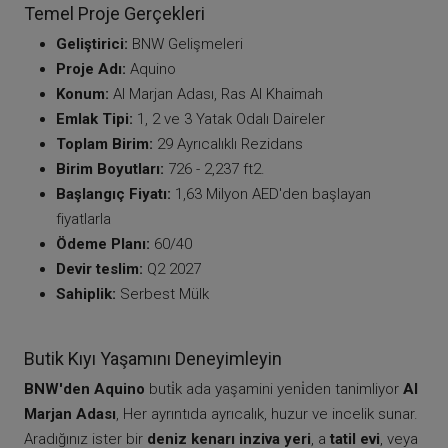
Temel Proje Gerçekleri
Geliştirici:
BNW Gelişmeleri
Proje Adı:
Aquino
Konum:
Al Marjan Adası, Ras Al Khaimah
Emlak Tipi:
1, 2 ve 3 Yatak Odalı Daireler
Toplam Birim:
29 Ayrıcalıklı Rezidans
Birim Boyutları:
726 - 2,237 ft2.
Başlangıç Fiyatı:
1,63 Milyon AED'den başlayan
fiyatlarla
Ödeme Planı:
60/40
Devir teslim:
Q2 2027
Sahiplik:
Serbest Mülk
Butik Kıyı Yaşamını Deneyimleyin
BNW'den Aquino
buti̇k ada yaşamini yeni̇den tanimliyor
Al
Marjan Adası
, Her ayrıntıda ayrıcalık, huzur ve incelik sunar.
Aradığınız ister bir
deniz kenarı inziva yeri
, a
tatil evi
, veya