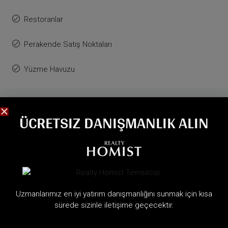
Restoranlar
Perakende Satış Noktaları
Yüzme Havuzu
BENZER İLANLAR
ÜCRETSIZ DANIŞMANLIK ALIN
Uzmanlarımız en iyi yatırım danışmanlığını sunmak için kısa
sürede sizinle iletişime geçecektir.