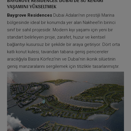
BAYGROVE RESIDENCES: DUBAI'DE SU KENARI
YAŞAMINI YÜKSELTMEK
Baygrove Residences
Dubai Adaları'nın prestijli Marina
bölgesinde ideal bir konumda yer alan Nakheel'in birinci
sınıf bir sahil projesidir. Modern kıyı yaşamı için yeni bir
standart belirleyen proje, zarafet, huzur ve kentsel
bağlantıyı kusursuz bir şekilde bir araya getiriyor. Dört orta
katlı konut kulesi, tavandan tabana geniş pencereler
aracılığıyla Basra Körfezi'nin ve Dubai'nin ikonik silüetinin
geniş manzaralarını sergilemek için titizlikle tasarlanmıştır.