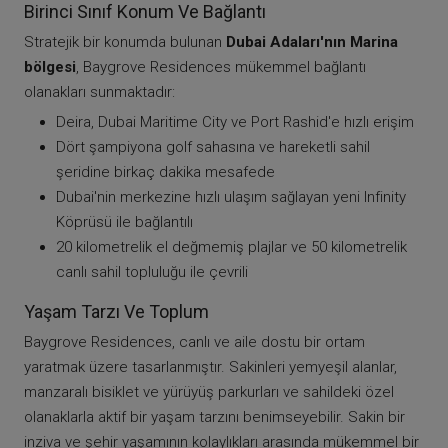
Birinci Sınıf Konum Ve Bağlantı
Stratejik bir konumda bulunan
Dubai Adaları'nın Marina
bölgesi
, Baygrove Residences mükemmel bağlantı
olanakları sunmaktadır:
Deira, Dubai Maritime City ve Port Rashid'e hızlı erişim
Dört şampiyona golf sahasına ve hareketli sahil
şeridine birkaç dakika mesafede
Dubai'nin merkezine hızlı ulaşım sağlayan yeni Infinity
Köprüsü ile bağlantılı
20 kilometrelik el değmemiş plajlar ve 50 kilometrelik
canlı sahil topluluğu ile çevrili
Yaşam Tarzı Ve Toplum
Baygrove Residences, canlı ve aile dostu bir ortam
yaratmak üzere tasarlanmıştır. Sakinleri yemyeşil alanlar,
manzaralı bisiklet ve yürüyüş parkurları ve sahildeki özel
olanaklarla aktif bir yaşam tarzını benimseyebilir. Sakin bir
inziva ve şehir yaşamının kolaylıkları arasında mükemmel bir