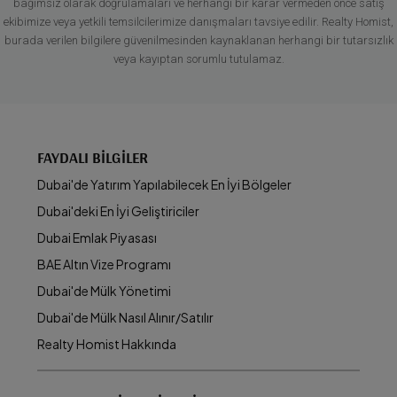
bağımsız olarak doğrulamaları ve herhangi bir karar vermeden önce satış
ekibimize veya yetkili temsilcilerimize danışmaları tavsiye edilir. Realty Homist,
burada verilen bilgilere güvenilmesinden kaynaklanan herhangi bir tutarsızlık
veya kayıptan sorumlu tutulamaz.
FAYDALI BILGILER
Dubai'de Yatırım Yapılabilecek En İyi Bölgeler
Dubai'deki En İyi Geliştiriciler
Dubai Emlak Piyasası
BAE Altın Vize Programı
Dubai'de Mülk Yönetimi
Dubai'de Mülk Nasıl Alınır/Satılır
Realty Homist Hakkında