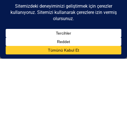
Dubai emlak piyasası 2026'da hızlı büyümeden sürdürülebilir
istikrara geçiş yaparken, yaklaşık 120.000 adetlik rekor arz
teslimatının ortasında belirli segmentlerde mütevazı fiyat
düzeltmeleri mümkün olacaktır. Nüfus artışı talebi desteklediği için
kira artışı 4-6%'ye düşerken, plan dışı yatırımlar 6-10%'lik getiriler
için cazip olmaya devam etmektedir. Piyasa, birinci sınıf bölgelerde