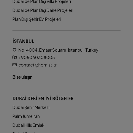
Dubai'de Plan Dışı Villa Projeleri
Dubai'de Plan Dışı Daire Projeleri
Plan Dışı Şehir Evi Projeleri
İSTANBUL
No. 4004 ,Emaar Square, Istanbul, Turkey
+905060308008
contact@homist.tr
Bize ulaşın
DUBAI'DEKI EN İYI BÖLGELER
Dubai Şehir Merkezi
Palm Jumeirah
Dubai Hills Emlak