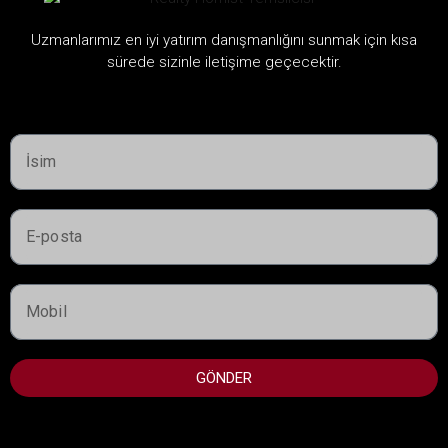
Uzmanlarımız en iyi yatırım danışmanlığını sunmak için kısa
sürede sizinle iletişime geçecektir.
Şehirler
Dubai
Ras Al Khaima
Umm Al Quwain
Abu Dabi
Sharjah
FAYDALI BILGILER
GÖNDER
Dubai'de Yatırım Yapılabilecek En İyi Bölgeler
Dubai'deki En İyi Geliştiriciler