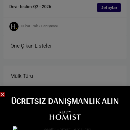
Devir teslim:
Q2 - 2026
Detaylar
Dubai Emlak Danışmanı
Öne Çıkan Listeler
Mülk Türü
Şehir Evi
ÜCRETSIZ DANIŞMANLIK ALIN
Konut
Daire
Villa