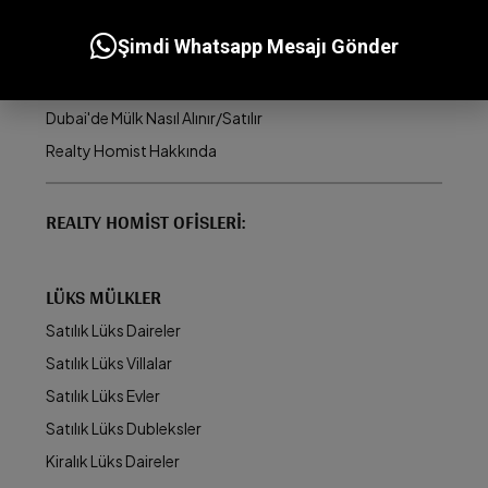
Dubai Emlak Piyasası
Şimdi Whatsapp Mesajı Gönder
BAE Altın Vize Programı
Dubai'de Mülk Yönetimi
Dubai'de Mülk Nasıl Alınır/Satılır
Realty Homist Hakkında
REALTY HOMIST OFISLERI:
LÜKS MÜLKLER
Satılık Lüks Daireler
Satılık Lüks Villalar
Satılık Lüks Evler
Satılık Lüks Dubleksler
Kiralık Lüks Daireler