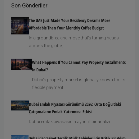
Son Gönderiler
The UAE Just Made Your Residency Dreams More
Affordable Than Your Monthly Coffee Budget
In a groundbreaking move that’s turning heads
across the globe,...
What Happens If You Cannot Pay Property Installments
In Dubai?
Dubai’s property market is globally known for its
flexible payment...
Dubai Emlak Piyasası Görünümü 2026: Orta Doğu'daki
Çatışmaların Emlak Yatırımına Etkisi
Dubai emlak piyasasının ayrıntılı bir analizi...
Dubai'de Vasiyet Tescili: Mülk Sahipleri İçin Kritik Bir Adım