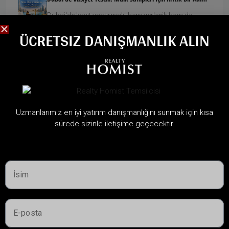
Dubai'de kayıt yaptırmak, hem yerleşik hem de
yerleşik olmayan mülk sahiplerinin...
ÜCRETSIZ DANIŞMANLIK ALIN
$35,000 2026'da Dubai'nin En Sıcak Emlak Piyasasının
Kapısını Açabilir Mi?
Eğer Dubai'nin emlak piyasasını izliyorsanız ve...
Uzmanlarımız en iyi yatırım danışmanlığını sunmak için kısa
sürede sizinle iletişime geçecektir.
FAYDALI BILGILER
Dubai'de Yatırım Yapılabilecek En İyi Bölgeler
Dubai'deki En İyi Geliştiriciler
Dubai Emlak Piyasası
BAE Altın Vize Programı
Dubai'de Mülk Yönetimi