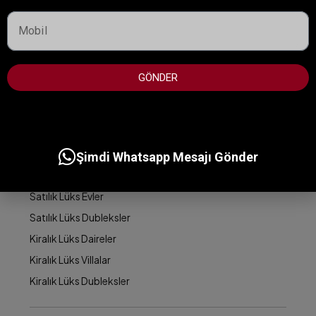
Dubai'de Mülk Nasıl Alınır/Satılır
Realty Homist Hakkında
GÖNDER
REALTY HOMIST OFISLERI:
LÜKS MÜLKLER
Satılık Lüks Daireler
Şimdi Whatsapp Mesajı Gönder
Satılık Lüks Villalar
Satılık Lüks Evler
Satılık Lüks Dubleksler
Kiralık Lüks Daireler
Kiralık Lüks Villalar
Kiralık Lüks Dubleksler