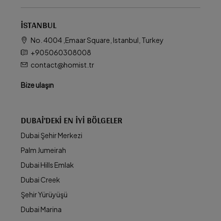
İSTANBUL
No. 4004 ,Emaar Square, Istanbul, Turkey
+905060308008
contact@homist.tr
Bize ulaşın
DUBAI'DEKI EN İYI BÖLGELER
Dubai Şehir Merkezi
Palm Jumeirah
Dubai Hills Emlak
Dubai Creek
Şehir Yürüyüşü
Dubai Marina