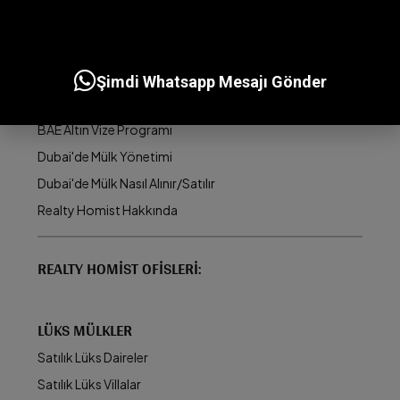
FAYDALI BILGILER
Dubai'de Yatırım Yapılabilecek En İyi Bölgeler
Dubai'deki En İyi Geliştiriciler
Şimdi Whatsapp Mesajı Gönder
Dubai Emlak Piyasası
BAE Altın Vize Programı
Dubai'de Mülk Yönetimi
Dubai'de Mülk Nasıl Alınır/Satılır
Realty Homist Hakkında
REALTY HOMIST OFISLERI:
LÜKS MÜLKLER
Satılık Lüks Daireler
Satılık Lüks Villalar