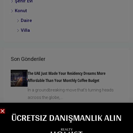
Şehir Evi
Konut
Daire
Villa
Son Gönderiler
The UAE Just Made Your Residency Dreams More
Affordable Than Your Monthly Coffee Budget
In a groundbreaking move that’s turning heads
across the globe,...
ÜCRETSIZ DANIŞMANLIK ALIN
What Happens If You Cannot Pay Property Installments
In Dubai?
Dubai’s property market is globally known for its