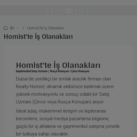
Ev
Homist'te İş Olanakları
Homist'te İş Olanakları
Homist'te İş Olanakları
Gayrimenkul Satış Uzmanı | Rusça Konuşan / Çince Konuşan
Dubai'de yenilikçi bir emlak aracılık firması olan
Realty Homist, dinamik ekibimize katılmak üzere
yüksek motivasyonlu ve sonuç odaklı bir Satış
Uzmanı (Çince veya Rusça Konuşan) arıyor.
İdeal aday, mükemmel iletişim ve kişilerarası
becerilere, sosyal medya pazarlama bilgisine,
güçlü bir iş ahlakına ve gayrimenkul satışına yönelik
bir tutkuya sahip olacaktır.