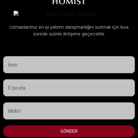
flexible payment...
Dubai Emlak Piyasası Görünümü 2026: Orta Doğu'daki
Uzmanlarımız en iyi yatırım danışmanlığını sunmak için kısa
Çatışmaların Emlak Yatırımına Etkisi
sürede sizinle iletişime geçecektir.
Dubai emlak piyasasının ayrıntılı bir analizi...
Dubai'de Vasiyet Tescili: Mülk Sahipleri İçin Kritik Bir Adım
Dubai'de kayıt yaptırmak, hem yerleşik hem de
yerleşik olmayan mülk sahiplerinin...
$35,000 2026'da Dubai'nin En Sıcak Emlak Piyasasının
Kapısını Açabilir Mi?
Eğer Dubai'nin emlak piyasasını izliyorsanız ve...
GÖNDER