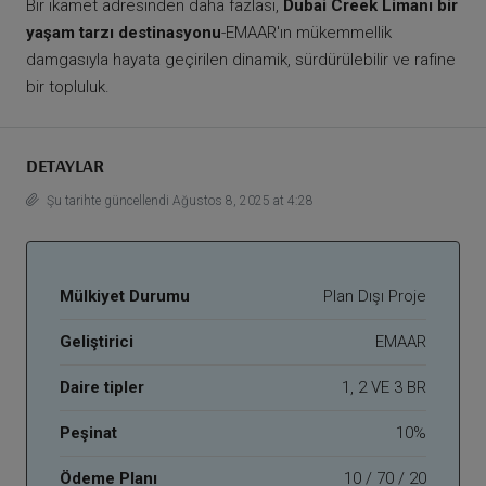
Bir ikamet adresinden daha fazlası,
Dubai Creek Limanı bir
yaşam tarzı destinasyonu
-EMAAR'ın mükemmellik
damgasıyla hayata geçirilen dinamik, sürdürülebilir ve rafine
bir topluluk.
DETAYLAR
Şu tarihte güncellendi Ağustos 8, 2025 at 4:28
Mülkiyet Durumu
Plan Dışı Proje
Geliştirici
EMAAR
Daire tipler
1, 2 VE 3 BR
Peşinat
10%
Ödeme Planı
10 / 70 / 20