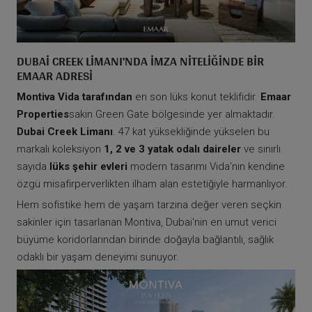
DUBAI CREEK LIMANI'NDA İMZA NITELIĞINDE BIR
EMAAR ADRESI
Montiva Vida tarafından
en son lüks konut teklifidir.
Emaar
Properties
sakin Green Gate bölgesinde yer almaktadır.
Dubai Creek Limanı
. 47 kat yüksekliğinde yükselen bu
markalı koleksiyon
1, 2 ve 3 yatak odalı daireler
ve sınırlı
sayıda
lüks şehir evleri
modern tasarımı Vida'nın kendine
özgü misafirperverlikten ilham alan estetiğiyle harmanlıyor.
Hem sofistike hem de yaşam tarzına değer veren seçkin
sakinler için tasarlanan Montiva, Dubai'nin en umut verici
büyüme koridorlarından birinde doğayla bağlantılı, sağlık
odaklı bir yaşam deneyimi sunuyor.