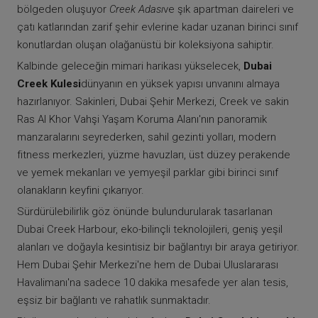
bölgeden oluşuyor
Creek Adası
ve şık apartman daireleri ve
çatı katlarından zarif şehir evlerine kadar uzanan birinci sınıf
konutlardan oluşan olağanüstü bir koleksiyona sahiptir.
Kalbinde geleceğin mimari harikası yükselecek,
Dubai
Creek Kulesi
dünyanın en yüksek yapısı unvanını almaya
hazırlanıyor. Sakinleri, Dubai Şehir Merkezi, Creek ve sakin
Ras Al Khor Vahşi Yaşam Koruma Alanı'nın panoramik
manzaralarını seyrederken, sahil gezinti yolları, modern
fitness merkezleri, yüzme havuzları, üst düzey perakende
ve yemek mekanları ve yemyeşil parklar gibi birinci sınıf
olanakların keyfini çıkarıyor.
Sürdürülebilirlik göz önünde bulundurularak tasarlanan
Dubai Creek Harbour, eko-bilinçli teknolojileri, geniş yeşil
alanları ve doğayla kesintisiz bir bağlantıyı bir araya getiriyor.
Hem Dubai Şehir Merkezi'ne hem de Dubai Uluslararası
Havalimanı'na sadece 10 dakika mesafede yer alan tesis,
eşsiz bir bağlantı ve rahatlık sunmaktadır.