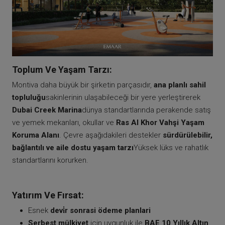
Toplum Ve Yaşam Tarzı:
Montiva daha büyük bir şirketin parçasıdır,
ana planlı sahil
topluluğu
sakinlerinin ulaşabileceği bir yere yerleştirerek
Dubai Creek Marina
dünya standartlarında perakende satış
ve yemek mekanları, okullar ve
Ras Al Khor Vahşi Yaşam
Koruma Alanı
. Çevre aşağıdakileri destekler
sürdürülebilir,
bağlantılı ve aile dostu yaşam tarzı
Yüksek lüks ve rahatlık
standartlarını korurken.
Yatırım Ve Fırsat:
Esnek
devi̇r sonrasi ödeme planlari
Serbest mülkiyet
için uygunluk ile
BAE 10 Yıllık Altın