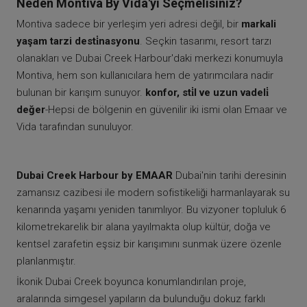
Neden Montiva By Vida'yı Seçmelisiniz?
Montiva sadece bir yerleşim yeri adresi değil, bir
markali
yaşam tarzi desti̇nasyonu
. Seçkin tasarımı, resort tarzı
olanakları ve Dubai Creek Harbour'daki merkezi konumuyla
Montiva, hem son kullanıcılara hem de yatırımcılara nadir
bulunan bir karışım sunuyor.
konfor, sti̇l ve uzun vadeli̇
değer
-Hepsi de bölgenin en güvenilir iki ismi olan Emaar ve
Vida tarafından sunuluyor.
Dubai Creek Harbour by EMAAR
Dubai'nin tarihi deresinin
zamansız cazibesi ile modern sofistikeliği harmanlayarak su
kenarında yaşamı yeniden tanımlıyor. Bu vizyoner topluluk 6
kilometrekarelik bir alana yayılmakta olup kültür, doğa ve
kentsel zarafetin eşsiz bir karışımını sunmak üzere özenle
planlanmıştır.
İkonik Dubai Creek boyunca konumlandırılan proje,
aralarında simgesel yapıların da bulunduğu dokuz farklı