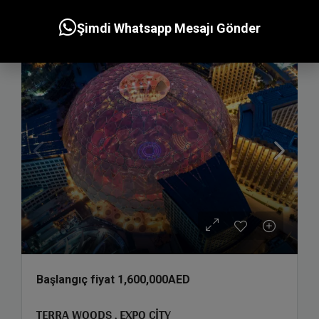
Arayın
Şimdi Whatsapp Mesajı Gönder
Başlangıç fiyat
1,600,000AED
TERRA WOODS , EXPO CITY