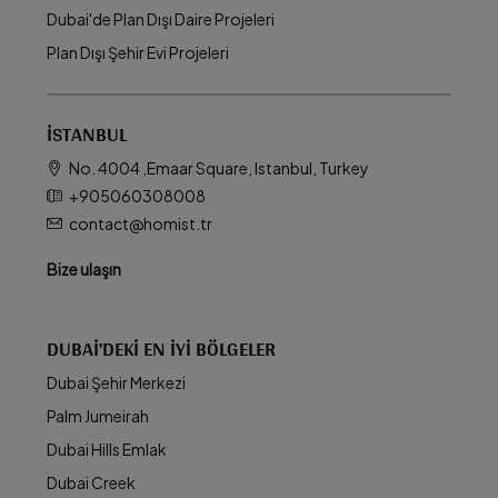
Dubai'de Plan Dışı Daire Projeleri
Plan Dışı Şehir Evi Projeleri
İSTANBUL
No. 4004 ,Emaar Square, Istanbul, Turkey
+905060308008
contact@homist.tr
Bize ulaşın
DUBAI'DEKI EN İYI BÖLGELER
Dubai Şehir Merkezi
Palm Jumeirah
Dubai Hills Emlak
Dubai Creek