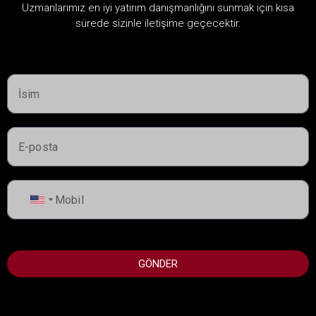
Uzmanlarımız en iyi yatırım danışmanlığını sunmak için kısa
sürede sizinle iletişime geçecektir.
United
Başlayın fiyat:
2,210,000AED
States
+1
FIOR BY EMAAR
GÖNDER
Mina Rashid Yachts, Dubai
Devir teslim:
2030