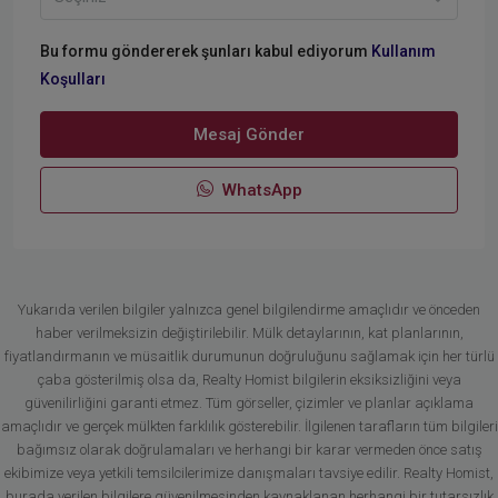
Bu formu göndererek şunları kabul ediyorum
Kullanım
Koşulları
Mesaj Gönder
WhatsApp
Yukarıda verilen bilgiler yalnızca genel bilgilendirme amaçlıdır ve önceden
haber verilmeksizin değiştirilebilir. Mülk detaylarının, kat planlarının,
fiyatlandırmanın ve müsaitlik durumunun doğruluğunu sağlamak için her türlü
çaba gösterilmiş olsa da, Realty Homist bilgilerin eksiksizliğini veya
güvenilirliğini garanti etmez. Tüm görseller, çizimler ve planlar açıklama
amaçlıdır ve gerçek mülkten farklılık gösterebilir. İlgilenen tarafların tüm bilgileri
bağımsız olarak doğrulamaları ve herhangi bir karar vermeden önce satış
ekibimize veya yetkili temsilcilerimize danışmaları tavsiye edilir. Realty Homist,
burada verilen bilgilere güvenilmesinden kaynaklanan herhangi bir tutarsızlık