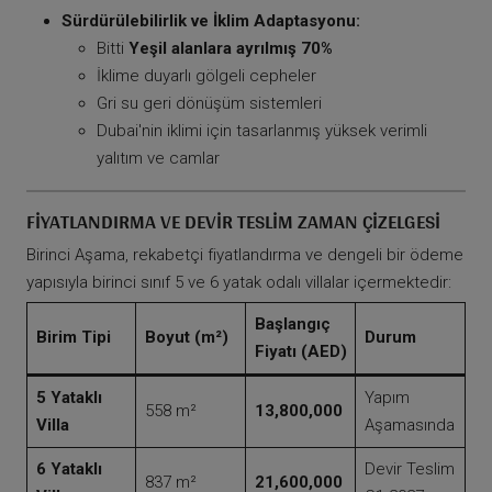
Sürdürülebilirlik ve İklim Adaptasyonu:
Bitti
Yeşil alanlara ayrılmış 70%
İklime duyarlı gölgeli cepheler
Gri su geri dönüşüm sistemleri
Dubai'nin iklimi için tasarlanmış yüksek verimli
yalıtım ve camlar
FIYATLANDIRMA VE DEVIR TESLIM ZAMAN ÇIZELGESI
Birinci Aşama, rekabetçi fiyatlandırma ve dengeli bir ödeme
yapısıyla birinci sınıf 5 ve 6 yatak odalı villalar içermektedir:
Başlangıç
Birim Tipi
Boyut (m²)
Durum
Fiyatı (AED)
5 Yataklı
Yapım
558 m²
13,800,000
Villa
Aşamasında
6 Yataklı
Devir Teslim
837 m²
21,600,000