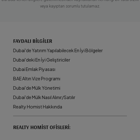
veya kayıptan sorumlu tutulamaz.
FAYDALI BILGILER
Dubai'de Yatırım Yapılabilecek En İyi Bölgeler
Dubai'deki En İyi Geliştiriciler
Dubai Emlak Piyasası
BAE Altın Vize Programı
Dubai'de Mülk Yönetimi
Dubai'de Mülk Nasıl Alınır/Satılır
Realty Homist Hakkında
REALTY HOMIST OFISLERI: