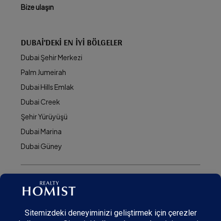
Bize ulaşın
DUBAI'DEKI EN İYI BÖLGELER
Dubai Şehir Merkezi
Palm Jumeirah
Dubai Hills Emlak
Dubai Creek
Şehir Yürüyüşü
Dubai Marina
Dubai Güney
© Realty Homist - All rights reserved. 2026