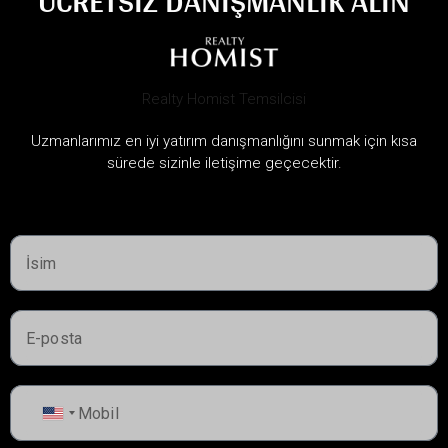
ÜCRETSIZ DANIŞMANLIK ALIN
Uzmanlarımız en iyi yatırım danışmanlığını sunmak için kısa
Başlayın fiyat:
3,000,000AED
sürede sizinle iletişime geçecektir.
DIFC ZABEEL BÖLGESI
DIFC, Dubai
Devir teslim:
2030
Arayın
United
States