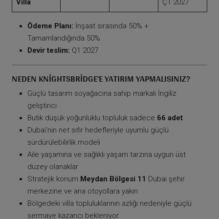
Villa
Ç1 2027
Ödeme Planı:
İnşaat sırasında 50% +
Tamamlandığında 50%
Devir teslim:
Q1 2027
NEDEN KNIGHTSBRIDGE'E YATIRIM YAPMALISINIZ?
Güçlü tasarım soyağacına sahip markalı İngiliz
geliştirici
Butik düşük yoğunluklu topluluk sadece
66 adet
Dubai'nin net sıfır hedefleriyle uyumlu güçlü
sürdürülebilirlik modeli
Aile yaşamına ve sağlıklı yaşam tarzına uygun üst
düzey olanaklar
Stratejik konum
Meydan Bölgesi 11
Dubai şehir
merkezine ve ana otoyollara yakın
Bölgedeki villa topluluklarının azlığı nedeniyle güçlü
sermaye kazancı bekleniyor