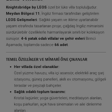
Knightsbridge by LEOS
özel bir lüks villa topluluğudur.
Meydan Bölgesi 11
, İngiliz firması tarafından geliştirilen
LEOS Gelişmeleri
. Sağlıklı yaşam ve iklime uyarlanabilir
yaşam etrafında tasarlanan proje, çağdaş İngiliz mimarisini
sürdürülebilir özelliklerle harmanlayarak sınırlı bir koleksiyon
sunuyor.
4-6 yatak odalı villalar ve şehir evleri
Birinci
Aşamada, toplamda sadece
66 adet
.
TEMEL ÖZELLIKLER VE MIMARI ÖNE ÇIKANLAR
Her villada özel olanaklar:
Özel yüzme havuzu, villa içi asansör, elektrikli araç şarj
istasyonu, güneş panelleri, akıllı ev otomasyonu, gölgeli
teraslar ve peyzajlı bahçeler.
Sağlık odaklı toplum tasarımı:
Kristal lagünler, yoga güverteleri, meditasyon alanları,
koşu parkurları, açık hava sinemaları ve aile dinlenme
alanları.