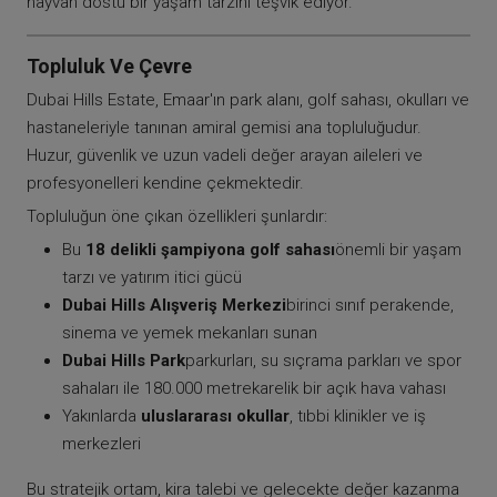
hayvan dostu bir yaşam tarzını teşvik ediyor.
Topluluk Ve Çevre
Dubai Hills Estate, Emaar'ın park alanı, golf sahası, okulları ve
hastaneleriyle tanınan amiral gemisi ana topluluğudur.
Huzur, güvenlik ve uzun vadeli değer arayan aileleri ve
profesyonelleri kendine çekmektedir.
Topluluğun öne çıkan özellikleri şunlardır:
Bu
18 delikli şampiyona golf sahası
önemli bir yaşam
tarzı ve yatırım itici gücü
Dubai Hills Alışveriş Merkezi
birinci sınıf perakende,
sinema ve yemek mekanları sunan
Dubai Hills Park
parkurları, su sıçrama parkları ve spor
sahaları ile 180.000 metrekarelik bir açık hava vahası
Yakınlarda
uluslararası okullar
, tıbbi klinikler ve iş
merkezleri
Bu stratejik ortam, kira talebi ve gelecekte değer kazanma