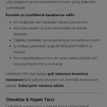
ufuk çizgisinin geniş manzaralarını sunan geniş balkonlar
sunmaktadır.
Konutlar şu özelliklerle karakterize edilir:
Bol doğal ışık alan tavandan tabana pencereler
Açık plan yaşam ve çok işlevli odalar ile esnek
düzenler
Çağdaş mutfaklar, geniş gardıroplar ve kaliteli yüzeyler
İç mekanı çevredeki doğa ile birleştiren balkon ve
teraslar
Hem kişiselleştirme hem de uzun vadeli çekicilik için
ideal yumuşak nötr iç mekanlar
Ünitelerin 75%'den fazlası
golf sahasının kesintisiz
manzarası
daha yüksek seviyeler ise dramatik manzaraları
yakalar.
Dubai şehir merkezi silüeti
.
Olanaklar & Yaşam Tarzı
Club Drive, yaşam tarzı odaklı bir konut ortamı olarak