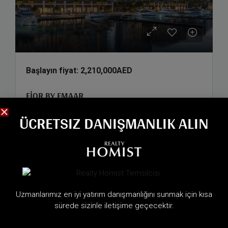
Başlayın fiyat:
2,210,000AED
FIOR BY EMAAR
ÜCRETSIZ DANIŞMANLIK ALIN
Mina Rashid Yachts, Dubai
Devir teslim:
2030
Arayın
Uzmanlarımız en iyi yatırım danışmanlığını sunmak için kısa
sürede sizinle iletişime geçecektir.