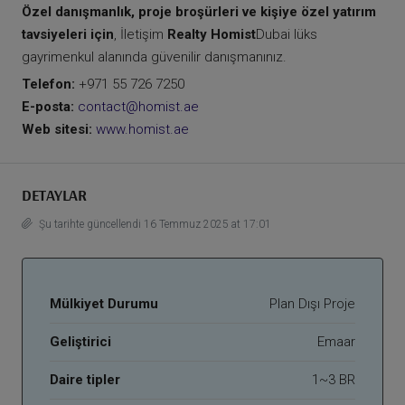
Özel danışmanlık, proje broşürleri ve kişiye özel yatırım
tavsiyeleri için
, İletişim
Realty Homist
Dubai lüks
gayrimenkul alanında güvenilir danışmanınız.
Telefon:
+971 55 726 7250
E-posta:
contact@homist.ae
Web sitesi:
www.homist.ae
DETAYLAR
Şu tarihte güncellendi 16 Temmuz 2025 at 17:01
Mülkiyet Durumu
Plan Dışı Proje
Geliştirici
Emaar
Daire tipler
1~3 BR