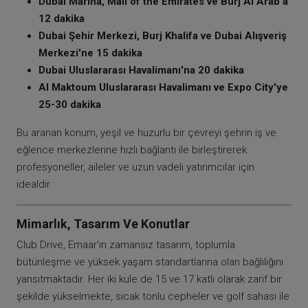
Dubai Marina, Mall of the Emirates ve Burj Al Arab'a
12 dakika
Dubai Şehir Merkezi, Burj Khalifa ve Dubai Alışveriş
Merkezi'ne 15 dakika
Dubai Uluslararası Havalimanı'na 20 dakika
Al Maktoum Uluslararası Havalimanı ve Expo City'ye
25-30 dakika
Bu aranan konum, yeşil ve huzurlu bir çevreyi şehrin iş ve
eğlence merkezlerine hızlı bağlantı ile birleştirerek
profesyoneller, aileler ve uzun vadeli yatırımcılar için
idealdir.
Mimarlık, Tasarım Ve Konutlar
Club Drive, Emaar'ın zamansız tasarım, toplumla
bütünleşme ve yüksek yaşam standartlarına olan bağlılığını
yansıtmaktadır. Her iki kule de 15 ve 17 katlı olarak zarif bir
şekilde yükselmekte, sıcak tonlu cepheler ve golf sahası ile