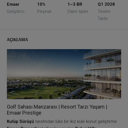
Emaar
10%
1~3 BR
Q1 2028
Geliştirici
Peşinat
Daire tipler
Teslim
Tarihi
AÇIKLAMA
Golf Sahası Manzarası | Resort Tarzı Yaşam |
Emaar Prestige
Kulüp Sürüşü
tarafından lüks bir ikiz kule konut geliştirme