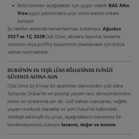
Belirli birimler aşağıdakiler için uygun olabilir
BAE Altın
Vize
uygun yatırımcılara uzun süreli ikamet imkanı
sunuyor
Şu tarihler arasında tamamlanması bekleniyor
Ağustos
2027 ve 1Ç 2028
Club Drive, alıcılara taşınma, kiralama
stratejisi veya portföy büyümesini planlamaları için bolca
zaman sunmaktadır.
DUBAI'NIN EN YEŞIL LÜKS BÖLGESINDE EVINIZI
GÜVENCE ALTINA ALIN
Club Drive by Emaar bir apartman dairesinden çok daha
fazlasıdır; Dubai'nin en prestijli yaşam tarzı deneyimlerinden
birinin ön sıralarında yer alır. Golf sahası manzarası, sağlıklı
yaşam merkezli olanaklar ve yeni Dubai'nin kalbindeki
stratejik adresiyle bu proje, aşağıdakilerin benzersiz bir
kombinasyonunu sunuyor
tasarım, değer ve konum
.