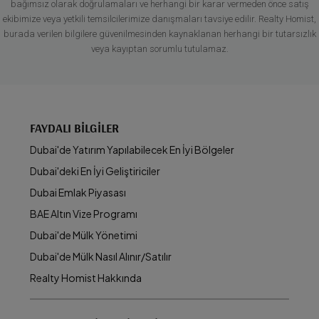
bağımsız olarak doğrulamaları ve herhangi bir karar vermeden önce satış
ekibimize veya yetkili temsilcilerimize danışmaları tavsiye edilir. Realty Homist,
burada verilen bilgilere güvenilmesinden kaynaklanan herhangi bir tutarsızlık
veya kayıptan sorumlu tutulamaz.
FAYDALI BILGILER
Dubai'de Yatırım Yapılabilecek En İyi Bölgeler
Dubai'deki En İyi Geliştiriciler
Dubai Emlak Piyasası
BAE Altın Vize Programı
Dubai'de Mülk Yönetimi
Dubai'de Mülk Nasıl Alınır/Satılır
Realty Homist Hakkında