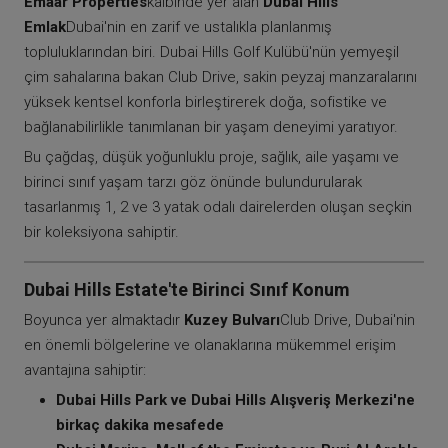
Emaar Properties
kalbinde yer alan
Dubai Hills
Emlak
Dubai'nin en zarif ve ustalıkla planlanmış
topluluklarından biri. Dubai Hills Golf Kulübü'nün yemyeşil
çim sahalarına bakan Club Drive, sakin peyzaj manzaralarını
yüksek kentsel konforla birleştirerek doğa, sofistike ve
bağlanabilirlikle tanımlanan bir yaşam deneyimi yaratıyor.
Bu çağdaş, düşük yoğunluklu proje, sağlık, aile yaşamı ve
birinci sınıf yaşam tarzı göz önünde bulundurularak
tasarlanmış 1, 2 ve 3 yatak odalı dairelerden oluşan seçkin
bir koleksiyona sahiptir.
Dubai Hills Estate'te Birinci Sınıf Konum
Boyunca yer almaktadır
Kuzey Bulvarı
Club Drive, Dubai'nin
en önemli bölgelerine ve olanaklarına mükemmel erişim
avantajına sahiptir:
Dubai Hills Park ve Dubai Hills Alışveriş Merkezi'ne
birkaç dakika mesafede