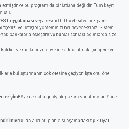
şa etmiştir ve bu program da bir istisna değildir. Tüm kayıt
ıştır.
REST uygulaması
veya resmi DLD web sitesini ziyaret
 bütçenizi ve iletişim yönteminizi belirleyeceksiniz. Sistem
 ortak bankalarla eşleştirir ve bunlar sonraki adımlarda size
 kaldırır ve mülkünüzü güvence altına almak için gereken
lklerle buluşturmanın çok ötesine geçiyor. İşte onu öne
n eri̇şi̇m
Böylece daha geniş bir pazara sunulmadan önce
̇ndi̇ri̇mler
Bu da alıcıları plan dışı aşamadaki tipik fiyat