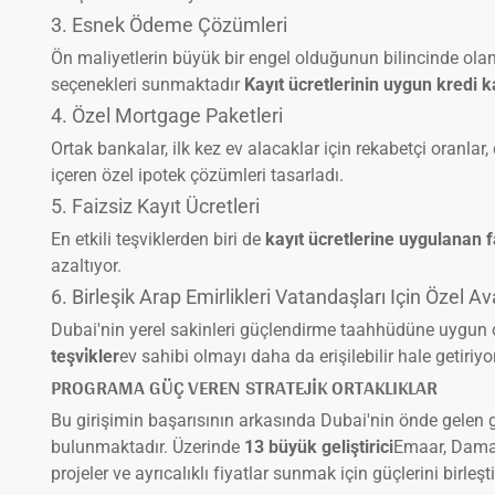
3. Esnek Ödeme Çözümleri
Ön maliyetlerin büyük bir engel olduğunun bilincinde ol
seçenekleri sunmaktadır
Kayıt ücretlerinin uygun kredi ka
4. Özel Mortgage Paketleri
Ortak bankalar, ilk kez ev alacaklar için rekabetçi oranlar
içeren özel ipotek çözümleri tasarladı.
5. Faizsiz Kayıt Ücretleri
En etkili teşviklerden biri de
kayıt ücretlerine uygulanan 
azaltıyor.
6. Birleşik Arap Emirlikleri Vatandaşları Için Özel Av
Dubai'nin yerel sakinleri güçlendirme taahhüdüne uygun ola
teşvi̇kler
ev sahibi olmayı daha da erişilebilir hale getiriyor
PROGRAMA GÜÇ VEREN STRATEJIK ORTAKLIKLAR
Bu girişimin başarısının arkasında Dubai'nin önde gelen ge
bulunmaktadır. Üzerinde
13 büyük geliştirici
Emaar, Damac,
projeler ve ayrıcalıklı fiyatlar sunmak için güçlerini birleşti