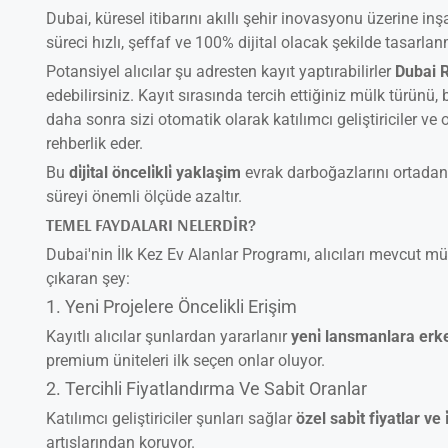
Dubai, küresel itibarını akıllı şehir inovasyonu üzerine in
süreci hızlı, şeffaf ve 100% dijital olacak şekilde tasarlanm
Potansiyel alıcılar şu adresten kayıt yaptırabilirler
Dubai 
edebilirsiniz. Kayıt sırasında tercih ettiğiniz mülk türünü,
daha sonra sizi otomatik olarak katılımcı geliştiriciler ve
rehberlik eder.
Bu
di̇ji̇tal önceli̇kli̇ yaklaşim
evrak darboğazlarını ortadan
süreyi önemli ölçüde azaltır.
TEMEL FAYDALARI NELERDIR?
Dubai'nin İlk Kez Ev Alanlar Programı, alıcıları mevcut mü
çıkaran şey:
1. Yeni Projelere Öncelikli Erişim
Kayıtlı alıcılar şunlardan yararlanır
yeni̇ lansmanlara erke
premium üniteleri ilk seçen onlar oluyor.
2. Tercihli Fiyatlandırma Ve Sabit Oranlar
Katılımcı geliştiriciler şunları sağlar
özel sabi̇t fi̇yatlar ve i
artışlarından koruyor.