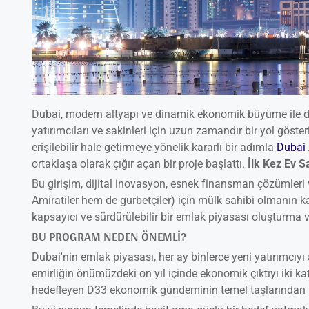
Dubai, modern altyapı ve dinamik ekonomik büyüme ile d
yatırımcıları ve sakinleri için uzun zamandır bir yol göste
erişilebilir hale getirmeye yönelik kararlı bir adımla
Dubai 
ortaklaşa olarak çığır açan bir proje başlattı.
İlk Kez Ev S
Bu girişim, dijital inovasyon, esnek finansman çözümleri v
Amiratiler hem de gurbetçiler) için mülk sahibi olmanın 
kapsayıcı ve sürdürülebilir bir emlak piyasası oluşturma v
BU PROGRAM NEDEN ÖNEMLI?
Dubai'nin emlak piyasası, her ay binlerce yeni yatırımcıyı
emirliğin önümüzdeki on yıl içinde ekonomik çıktıyı iki ka
hedefleyen D33 ekonomik gündeminin temel taşlarından bi