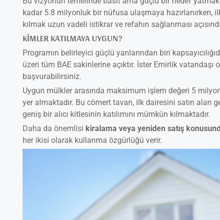
Bu vizyonun temelinde basit ama güçlü bir hedef yatmak
kadar 5.8 milyonluk bir nüfusa ulaşmaya hazırlanırken, ilk
kılmak uzun vadeli istikrar ve refahın sağlanması açısın
KIMLER KATILMAYA UYGUN?
Programın belirleyici güçlü yanlarından biri kapsayıcılığ
üzeri tüm BAE sakinlerine açıktır. İster Emirlik vatandaşı ol
başvurabilirsiniz.
Uygun mülkler arasında maksimum işlem değeri 5 milyon A
yer almaktadır. Bu cömert tavan, ilk dairesini satın alan g
geniş bir alıcı kitlesinin katılımını mümkün kılmaktadır.
Daha da önemlisi
kiralama veya yeniden satış konusund
her ikisi olarak kullanma özgürlüğü verir.