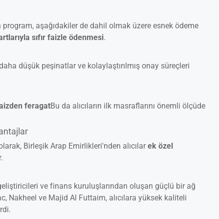
an program, aşağıdakiler de dahil olmak üzere esnek ödeme
rtlarıyla sıfır faizle ödenmesi
.
, daha düşük peşinatlar ve kolaylaştırılmış onay süreçleri
faizden feragat
Bu da alıcıların ilk masraflarını önemli ölçüde
antajlar
rak, Birleşik Arap Emirlikleri'nden alıcılar
ek özel
.
liştiricileri ve finans kuruluşlarından oluşan güçlü bir ağ
 Nakheel ve Majid Al Futtaim, alıcılara yüksek kaliteli
rdi.