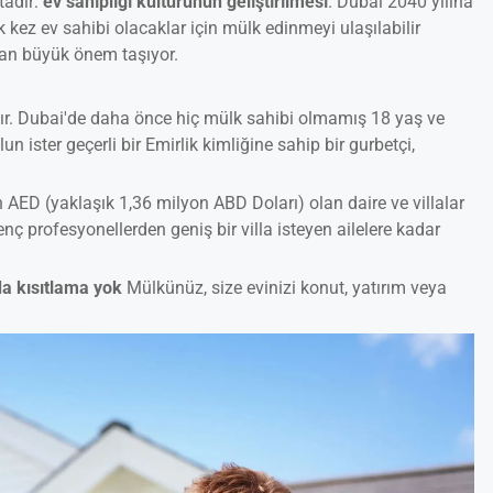
tadır:
ev sahi̇pli̇ği̇ kültürünün geli̇şti̇ri̇lmesi̇
. Dubai 2040 yılına
 kez ev sahibi olacaklar için mülk edinmeyi ulaşılabilir
dan büyük önem taşıyor.
ıdır. Dubai'de daha önce hiç mülk sahibi olmamış 18 yaş ve
un ister geçerli bir Emirlik kimliğine sahip bir gurbetçi,
ED (yaklaşık 1,36 milyon ABD Doları) olan daire ve villalar
enç profesyonellerden geniş bir villa isteyen ailelere kadar
a kısıtlama yok
Mülkünüz, size evinizi konut, yatırım veya