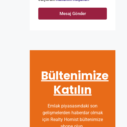
Mesaj Gönder
Bültenimize
Katılın
Emlak piyasasındaki son
gelişmelerden haberdar olmak
için Realty Homist bültenimize
abone olun.