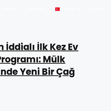
Haberler
Golden Vize
Language
Fazla
 İddialı İlk Kez Ev
Programı: Mülk
inde Yeni Bir Çağ