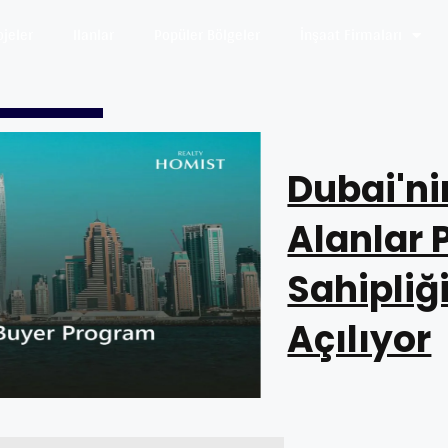
ojeler
Ilanlar
Popüler Bölgeler
İnşaat Firmaları
Dubai'nin
Alanlar 
Sahipliğ
Açılıyor