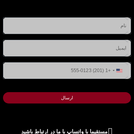
مناطق برتر دبی برای سرمایه
گذاری در سال 2025
دبی یک قطب جهانی برای تجارت و گردشگری است و این امر
آن را به مقصدی جذاب برای سرمایه‌گذاری در املاک و
ایالات
مستغلات تبدیل می‌کند. این شهر طیف گسترده‌ای از املاک، از
متحده
آپارتمان‌ها و ویلاهای لوکس گرفته تا استودیوها و خانه‌های
+1
شهری مقرون به صرفه را ارائه می‌دهد. در اینجا برخی از
مناطق پیشرو در دبی برای سرمایه‌گذاری آورده شده است:
ارسال
مرکز شهر دبی: این منطقه پر جنب و جوش، محل قرارگیری
بناهای نمادینی مانند برج خلیفه و دبی مال است که آن را به...
مستقیما با واتساپ با ما در ارتباط باشید
2 سال ago
سرمایه‌گذاری