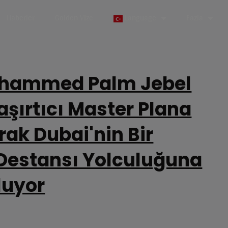
Haberler
Golden Vize
Language
Fazla
hammed Palm Jebel
Şaşırtıcı Master Plana
rak Dubai'nin Bir
Destansı Yolculuğuna
luyor