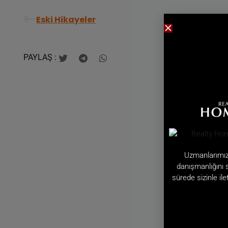
Eski Hikayeler
PAYLAŞ :
Uzmanlarımız 
danışmanlığını 
sürede sizinle il