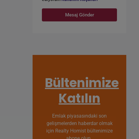
Mesaj Gönder
Bültenimize
Katılın
Emlak piyasasındaki son
gelişmelerden haberdar olmak
için Realty Homist bültenimize
abone olun.