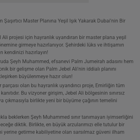
aşırtıcı Master Planına Yeşil Işık Yakarak Dubai'nin Bir
li projesi için hayranlık uyandıran bir master plana yeşil
önemine girmeye hazırlanıyor. Şehirdeki lüks ve ihtişamın
 kendinizi hazırlayın!
yuruda Şeyh Muhammed, efsanevi Palm Jumeirah adasını hem
k bir gelişme olan Palm Jebel Ali'nin iddialı planını
kleşirken büyülenmeye hazır olun!
parçası olan bu hayranlık uyandırıcı proje, Emirliğin tüm
anıtıdır. Bu vizyoner girişim, Jebel Ali bölgesinin sınırsız
ya çıkmasıyla birlikte yeni bir büyüme çağının temelini
ıkla beklerken Şeyh Muhammed sınır tanımayan iyimserliğini
eğe diktik. Birlikte, en büyük arzularımızı elle tutulur bir
ni yerine getirme kabiliyetine olan sarsılmaz güveni ilham