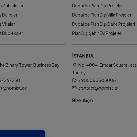
ks Dubleksler
Dubai'de Plan Dışı Projeler
s Daireler
Dubai'de Plan Dışı Villa Projeleri
 Villalar
Dubai'de Plan Dışı Daire Projeleri
ks Dubleksler
Plan Dışı Şehir Evi Projeleri
İSTANBUL
he Binary Tower, Business Bay,
No. 4004 ,Emaar Square, Ista
Turkey
57267250
+905060308008
ct@homist.ae
contact@homist.tr
n
Bize ulaşın