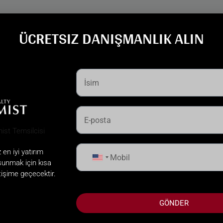
Daha Yeni Hikayeler
ÜCRETSIZ DANIŞMANLIK ALIN
en iyi yatırım
United
sunmak için kısa
States
etişime geçecektir.
+1
GÖNDER