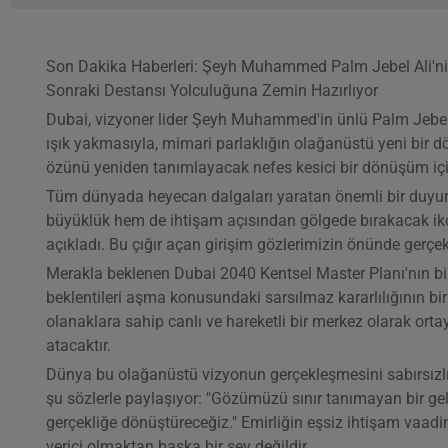
Son Dakika Haberleri: Şeyh Muhammed Palm Jebel Ali'nin Ş
Sonraki Destansı Yolculuğuna Zemin Hazırlıyor
Dubai, vizyoner lider Şeyh Muhammed'in ünlü Palm Jebel A
ışık yakmasıyla, mimari parlaklığın olağanüstü yeni bir d
özünü yeniden tanımlayacak nefes kesici bir dönüşüm için
Tüm dünyada heyecan dalgaları yaratan önemli bir du
büyüklük hem de ihtişam açısından gölgede bırakacak ikoni
açıkladı. Bu çığır açan girişim gözlerimizin önünde gerçe
Merakla beklenen Dubai 2040 Kentsel Master Planı'nın bir 
beklentileri aşma konusundaki sarsılmaz kararlılığının bir k
olanaklara sahip canlı ve hareketli bir merkez olarak orta
atacaktır.
Dünya bu olağanüstü vizyonun gerçekleşmesini sabırsızl
şu sözlerle paylaşıyor: "Gözümüzü sınır tanımayan bir gelec
gerçekliğe dönüştüreceğiz." Emirliğin eşsiz ihtişam vaadi
verici olmaktan başka bir şey değildir.