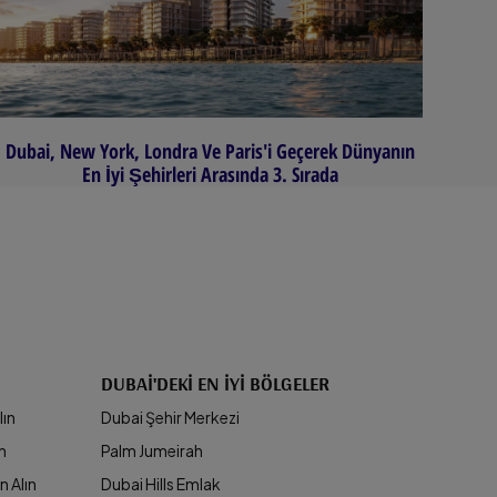
Dubai, New York, Londra Ve Paris'i Geçerek Dünyanın
En İyi Şehirleri Arasında 3. Sırada
DUBAI'DEKI EN İYI BÖLGELER
lın
Dubai Şehir Merkezi
ın
Palm Jumeirah
n Alın
Dubai Hills Emlak