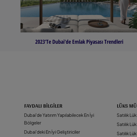
2023'te Dubai'de Emlak Piyasası Trendleri
FAYDALI BILGILER
LÜKS MÜ
Dubai'de Yatırım Yapılabilecek En İyi
Satılık Lük
Bölgeler
Satılık Lüks
Dubai'deki En İyi Geliştiriciler
Satılık Lük