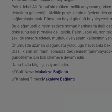
Palm Jebel Ali, Dubai'nin mükemmellik arayışının görkemli 
detaylara gösterdiği titizlikle proje, kentin diğerlerinde
sağlamlaştıracak. Dünyanın hayal gücünü büyüleyecek ne
Bu olağanüstü girişim sadece mimari harikalarla ilgili d
dokusunu geliştirmekle de ilgilidir. Palm Jebel Ali, son tek
şekilde entegre ederek, mutluluk ve yaşam kalitesinin yeni
Önümüzde uzanan olağanüstü yolculuğu heyecanla beklerke
Olasılıkların sınırlarını sonsuza dek yeniden tanımlayaca
güncelleme için bizi izlemeye devam edin.
Daha fazla bilgi için ziyaret edin:
Gulf News:
Makaleye Bağlantı
Khaleej Times:
Makaleye Bağlantı