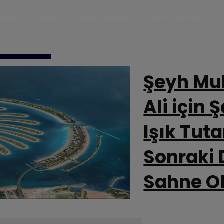
ojeler
Ilanlar
Popüler Bölgeler
İnşaat Firmaları
Şeyh Mu
Ali için 
Işık Tuta
Sonraki 
Sahne O