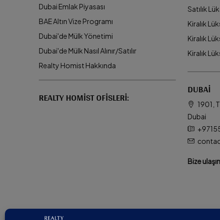
Dubai Emlak Piyasası
Satılık Lü
BAE Altın Vize Programı
Kiralık Lük
Dubai'de Mülk Yönetimi
Kiralık Lüks
Dubai'de Mülk Nasıl Alınır/Satılır
Kiralık Lü
Realty Homist Hakkında
DUBAI
REALTY HOMIST OFISLERI:
1901, T
Dubai
+9715
conta
Bize ulaşı