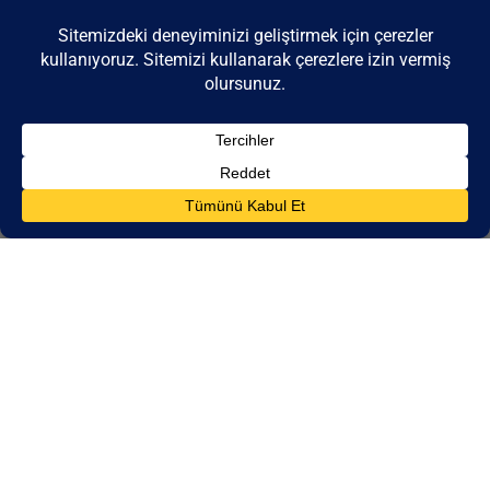
Mina Rashid, olarak da bilinir
Rashid Limanı
hızla dünyanın en
büyük
Dubai'nin en prestijli sahil toplulukları
Uzun vadeli büyüme
potansiyeline sahip birinci sınıf gayrimenkul arayan yüksek net
değerli bireyleri (HNWI'ler) ve uluslararası yatırımcıları
cezbetmektedir. Bir zamanlar Dubai'nin deniz ticaretine açılan