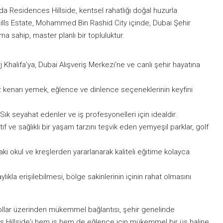
Vida Residences Hillside, kentsel rahatlığı doğal huzurla
 Hills Estate, Mohammed Bin Rashid City içinde, Dubai Şehir
ma sahip, master planlı bir topluluktur.
j Khalifa'ya, Dubai Alışveriş Merkezi'ne ve canlı şehir hayatına
z kenarı yemek, eğlence ve dinlence seçeneklerinin keyfini
Sık seyahat edenler ve iş profesyonelleri için idealdir.
tif ve sağlıklı bir yaşam tarzını teşvik eden yemyeşil parklar, golf
daki okul ve kreşlerden yararlanarak kaliteli eğitime kolayca
lıkla erişilebilmesi, bölge sakinlerinin içinin rahat olmasını
oyollar üzerinden mükemmel bağlantısı, şehir genelinde
 Hillside'ı hem iş hem de eğlence için mükemmel bir üs haline