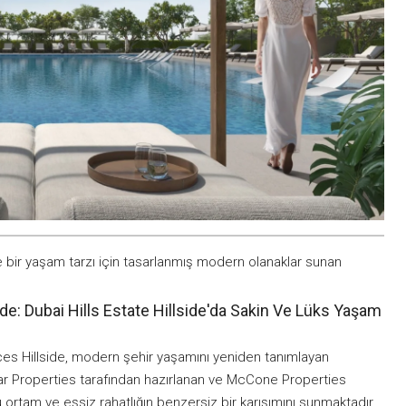
ke bir yaşam tarzı için tasarlanmış modern olanaklar sunan
ide: Dubai Hills Estate Hillside'da Sakin Ve Lüks Yaşam
ences Hillside, modern şehir yaşamını yeniden tanımlayan
maar Properties tarafından hazırlanan ve McCone Properties
 ortam ve eşsiz rahatlığın benzersiz bir karışımını sunmaktadır.