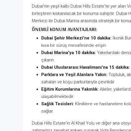
Dubai'nin yeşil kalbi Dubai Hills Estate'te yer alan 
birleştiren kıskanılacak bir konuma sahiptir. Dubai
Merkezi ile Dubai Marina arasında stratejik bir konu
ÖNEMLI KONUM AVANTAJLARI:
Dubai Şehir Merkezi'ne 10 dakika:
İkonik Bur
kısa bir sürüş mesafesinde erişin.
Dubai Marina'ya 10 dakika:
Yakınlardaki deni
çıkarın.
Dubai Uluslararası Havalimanı'na 15 dakika:
Parklara ve Yeşil Alanlara Yakın:
Topluluk, ak
sahaları ve koşu parkurlarıyla çevrilidir.
Eğitim Kurumlarına Yakınlık:
Aileler, yakınlar
ulaşabilmektedir.
Sağlık Tesisleri:
Kliniklere ve hastanelere kolay
sağlar.
Dubai Hills Estate'in Al Khail Yolu ve diğer ana ot
zahmetsiz seyahat imkanı sunarak Vida Residences