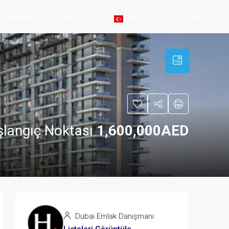
Haberler
Golden Vize
Language
Fazla
şlangıç Noktası
1,600,000AED
Dubai Emlak Danışmanı