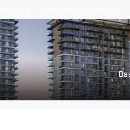
ojeler
Ilanlar
Popüler Bölgeler
İnşaat Firmaları
Ba