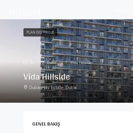
Offplan Pr
PLAN DIŞI PROJE
Ev
Dubai
Vida Hillside
Vida Hillside
Dubai Hills Estate, Dubai
GENEL BAKIŞ