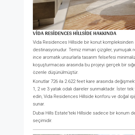
VIDA RESIDENCES HILLSIDE HAKKINDA
Vida Residences Hillside bir konut kompleksinden ç
destinasyonudur. Temiz mimari çizgiler, yumuşak re
ince aromatik unsurlarla tasarım felsefesi minimaliz
koşuşturmacası arasında bu projeyi gerçek bir sığı
özenle düşünülmüştür.
Konutlar 726 ila 2.622 feet kare arasında değişmekt
1, 2 ve 3 yatak odalı daireler sunmaktadır. İster tek 
edin, Vida Residences Hillside konforu ve doğal ış
sunar.
Dubai Hills Estate'teki Hillside sadece bir konum de
seçimidir.