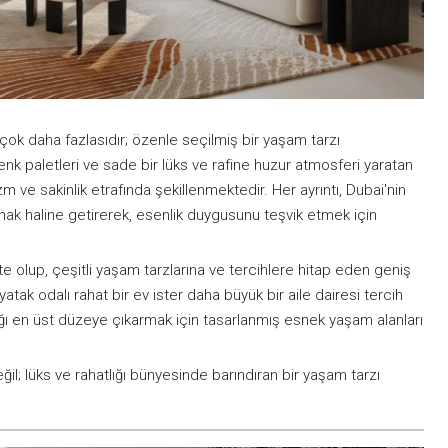
ok daha fazlasıdır; özenle seçilmiş bir yaşam tarzı
nk paletleri ve sade bir lüks ve rafine huzur atmosferi yaratan
m ve sakinlik etrafında şekillenmektedir. Her ayrıntı, Dubai'nin
nak haline getirerek, esenlik duygusunu teşvik etmek için
e olup, çeşitli yaşam tarzlarına ve tercihlere hitap eden geniş
yatak odalı rahat bir ev ister daha büyük bir aile dairesi tercih
ığı en üst düzeye çıkarmak için tasarlanmış esnek yaşam alanları
ğil; lüks ve rahatlığı bünyesinde barındıran bir yaşam tarzı