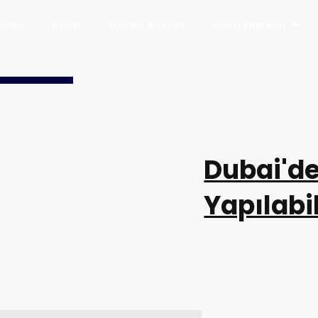
ojeler
Ilanlar
Popüler Bölgeler
İnşaat Firmaları
Dubai'de
Yapılabil