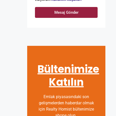
Mesaj Gönder
Bültenimize
Katılın
Emlak piyasasındaki son
gelişmelerden haberdar olmak
için Realty Homist bültenimize
abone olun.