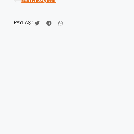
Eski Hikayeler
PAYLAŞ :