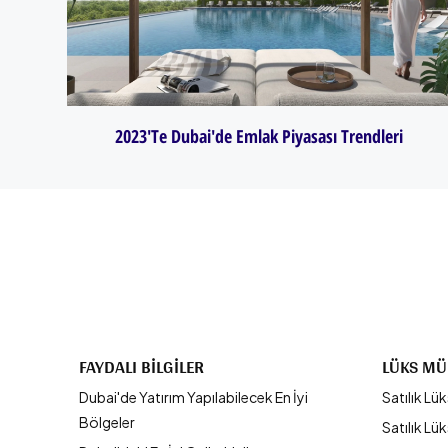
2023'te Dubai'de Emlak Piyasası Trendleri
FAYDALI BILGILER
LÜKS MÜ
Dubai'de Yatırım Yapılabilecek En İyi
Satılık Lük
Bölgeler
Satılık Lüks