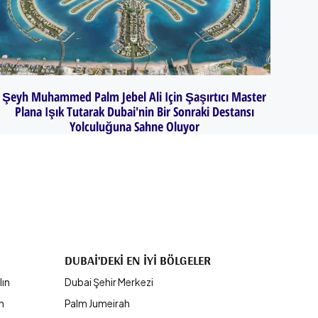
Şeyh Muhammed Palm Jebel Ali Için Şaşırtıcı Master
Plana Işık Tutarak Dubai'nin Bir Sonraki Destansı
Yolculuğuna Sahne Oluyor
DUBAI'DEKI EN İYI BÖLGELER
lın
Dubai Şehir Merkezi
ın
Palm Jumeirah