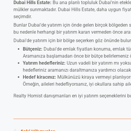
Dubai Hills Estate:
Bu ana planlı topluluk Dubai'nin etekle
mülkler sunmaktadır. Dubai Hills Estate, daha uygun fiyatlı
seçimdir.
Bunlar Dubai'de yatırım için önde gelen birçok bölgeden s
bu nedenle herhangi bir yatırım kararı vermeden önce ar
Dubai'de yatırım için bir bölge seçerken göz önünde bulun
Bütçeniz:
Dubai'de emlak fiyatları konuma, emlak tür
Aramanıza başlamadan önce bir bütçe belirlemeniz ö
Yatırım hedefleriniz:
Uzun vadeli bir yatırım mı yoksa
hedefleriniz aramanızı daraltmanıza yardımcı olacakt
Hedef kiracınız:
Mülkünüzü kiraya vermeyi planlıyors
Örneğin, aileleri hedefliyorsanız, iyi okullara sahip a
Realty Homist danışmanları en iyi yatırım seçeneklerini b