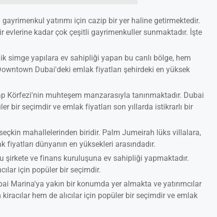
 gayrimenkul yatırımı için cazip bir yer haline getirmektedir.
hir evlerine kadar çok çeşitli gayrimenkuller sunmaktadır. İşte
nik simge yapılara ev sahipliği yapan bu canlı bölge, hem
. Downtown Dubai'deki emlak fiyatları şehirdeki en yüksek
rap Körfezi'nin muhteşem manzarasıyla tanınmaktadır. Dubai
 bir seçimdir ve emlak fiyatları son yıllarda istikrarlı bir
çkin mahallelerinden biridir. Palm Jumeirah lüks villalara,
ak fiyatları dünyanın en yüksekleri arasındadır.
u şirkete ve finans kuruluşuna ev sahipliği yapmaktadır.
cılar için popüler bir seçimdir.
bai Marina'ya yakın bir konumda yer almakta ve yatırımcılar
iracılar hem de alıcılar için popüler bir seçimdir ve emlak