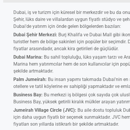
Dubai, iş ve turizm için küresel bir merkezdir ve bu da onu
Şehir, lüks daire ve villalardan uygun fiyatlı stüdyo ve şe
Dubai'de yatırım için önde gelen bölgelerden bazıları:
Dubai Şehir Merkezi:
Burj Khalifa ve Dubai Mall gibi iko
turistler hem de bölge sakinleri için popüler bir seçimdir
fiyatlar arasındadır, ancak kira getirileri de güçlüdür.
Dubai Marina:
Bu sahil topluluğu, lüks yaşam tarzı ve A
Marina hem yatırımcılar hem de son kullanıcılar için popüler
şekilde artmaktadır.
Palm Jumeirah:
Bu insan yapımı takımada Dubai'nin en se
otellere ve tatil köylerine ev sahipliği yapmaktadır ve eml
Business Bay:
Bu merkezi iş bölgesi çok sayıda çok ulusl
Business Bay, yüksek getirili kiralık mülkler arayan yatırım
Jumeirah Village Circle (JVC):
Bu aile dostu topluluk Du
için daha uygun fiyatlı bir seçenek sunmaktadır. JVC hem k
fiyatları son yıllarda istikrarlı bir şekilde artmaktadır.