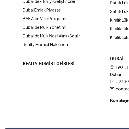
Dubai'deki En İyi Geliştiriciler
Satılık Lük
Dubai Emlak Piyasası
Satılık Lü
BAE Altın Vize Programı
Kiralık Lük
Dubai'de Mülk Yönetimi
Kiralık Lüks
Dubai'de Mülk Nasıl Alınır/Satılır
Kiralık Lü
Realty Homist Hakkında
DUBAI
REALTY HOMIST OFISLERI:
1901, T
Dubai
+9715
conta
Bize ulaşı