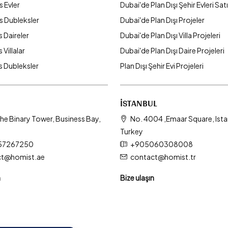
s Evler
Dubai'de Plan Dışı Şehir Evleri Satı
ks Dubleksler
Dubai'de Plan Dışı Projeler
s Daireler
Dubai'de Plan Dışı Villa Projeleri
 Villalar
Dubai'de Plan Dışı Daire Projeleri
ks Dubleksler
Plan Dışı Şehir Evi Projeleri
İSTANBUL
he Binary Tower, Business Bay,
No. 4004 ,Emaar Square, Ista
Turkey
57267250
+905060308008
ct@homist.ae
contact@homist.tr
n
Bize ulaşın