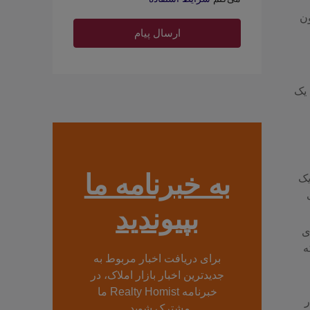
ون
ارسال پیام
 یک
به خبرنامه ما
یک
بپیوندید
ی
که
برای دریافت اخبار مربوط به
جدیدترین اخبار بازار املاک، در
خبرنامه Realty Homist ما
ر
مشترک شوید.