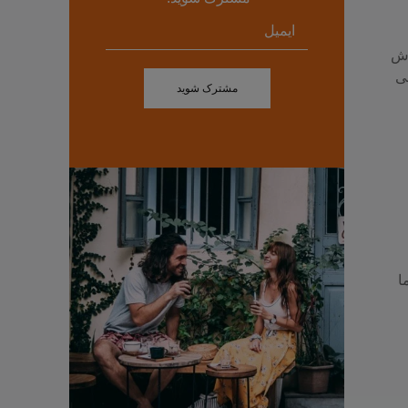
وش
ی
مشترک شوید
ا