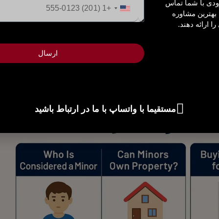
ودی با شما تماس
بله
بله
ایالات
 بهترین مشاوره
متحده
ا ارائه دهند.
بله
بله
+1
ارسال
خیر
بله
(فقط در موارد خاص)
مستقیما با واتساپ با ما در ارتباط باشید