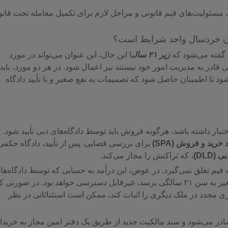
ی، مسئولیت‌های قیم قانونی و مراحل لازم برای تکمیل معامله تحت قان
ان خردسال واجد شرایط است؟
 گفته می‌شود که
زیر ۲۱ سال
با این حال، این عنوان می‌تواند در مورد
ذهنی یا قانونی قادر به مدیریت امور خود نیستند نیز اعمال شود. در هر دو مورد، باید
 تا اطمینان حاصل شود که تصمیمات به نفع صغیر و با تأیید دادگاه
یار داشته باشد، هرگونه فروش باید توسط دادگاه‌های دبی تأیید شود. 
 خرید و فروش (SPA)
برای بررسی قضایی. پس از تأیید، دادگاه حکمی
(DLD)
، که تراکنش را مجاز می‌کند.
قیم تعلق نمی‌گیرد. در عوض، این درآمد به حسابی که توسط دادگاه‌ها
دبی مدیریت می‌شود واریز می‌شود و تا زمانی که فرد صغیر به سن ۲۱ سالگی برسد، غیرقابل دسترسی خواهد بود. در صورتی 
اری مجدد در ملک دیگری را اثبات کند، ممکن است استثنائاتی در نظر
صادر می‌شود و سند مالکیت جدید از طریق یک دفتر امین مجاز به خریدا