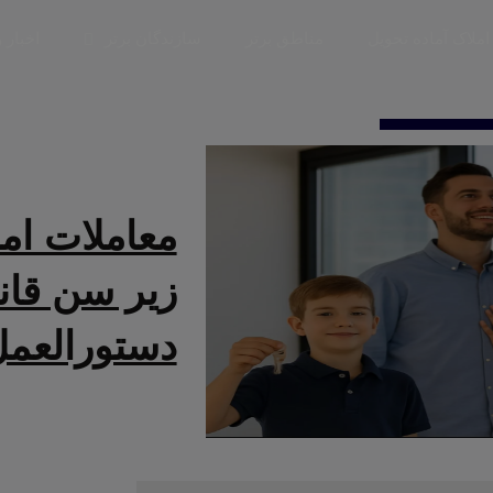
املاک آماده تحویل
مناطق برتر
سازندگان برتر
اخبار 
معاملات امل
زیر سن قانو
دستورالعمل‌ه