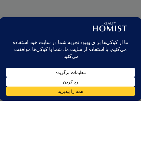
صبحا هارتلند، واقع در چشم‌انداز پر جنب و جوش شهر دبی، به عنوان