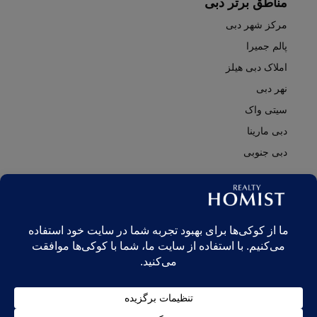
مناطق برتر دبی
مرکز شهر دبی
پالم جمیرا
املاک دبی هیلز
نهر دبی
سیتی واک
دبی مارینا
دبی جنوبی
© Realty Homist - All rights reserved. 2026