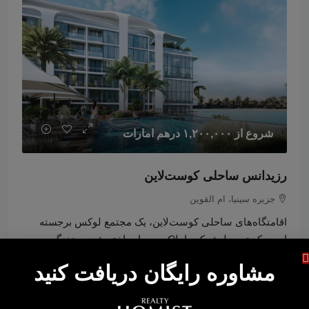
شروع از
۱,۲۰۰,۰۰۰ درهم امارات
رزیدانس ساحلی کوست‌لاین
جزیره سینیا، ام القوین
اقامتگاه‌های ساحلی کوست‌لاین، یک مجتمع لوکس برجسته
است که توسط شرکت املاک صبحا ساخته شده و زندگی
ساحلی را در امتداد سواحل بکر جزیره سینیا، ام‌القوین، از نو
مشاوره رایگان دریافت کنید
تعریف می‌کند.
تحویل:
سه‌ماهه دوم ۲۰۲۹
جزئیات