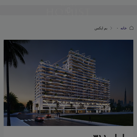
خانه
بم ایکس