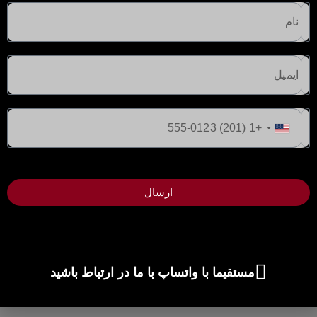
قوانین و مقررات
اطلاعات مفید
بهترین مناطق برای سرمایه گذاری در دبی
ایالات
توسعه‌دهندگان برتر در دبی
متحده
+1
بازار املاک و مستغلات دبی
برنامه ویزای طلایی امارات
ارسال
مدیریت املاک در دبی
نحوه خرید/فروش ملک در دبی
درباره املاک هومیست
مستقیما با واتساپ با ما در ارتباط باشید
دفاتر املاک و مستغلات: