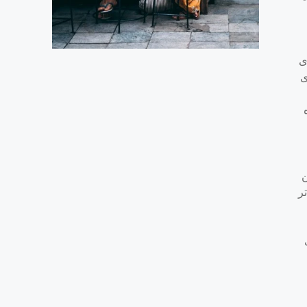
ری
ی
ن
ر