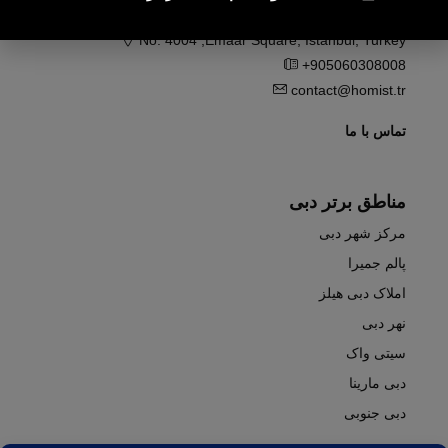
استانبول
No. 4004 ,Emaar Square, Istanbul, Turkey
+905060308008
contact@homist.tr
تماس با ما
مناطق برتر دبی
مرکز شهر دبی
پالم جمیرا
املاک دبی هیلز
نهر دبی
سیتی واک
دبی مارینا
دبی جنوبی